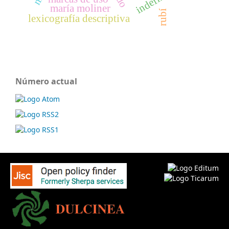
maría moliner
rubí
lexicografía descriptiva
Número actual