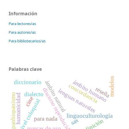
Información
Para lectores/as
Para autores/as
Para bibliotecarios/as
Palabras clave
modelos
ámbito humano
diccionario
ámbito natural
concordancia
reseña
discurso reproducido
lenguas naturales
dialecto
panhispanismo
humanicidad
cine
nivel coloquial
linguoculturología
para nada
sax
indefinición
marcas de uso