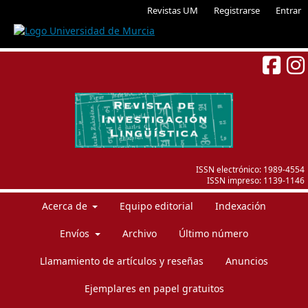
Revistas UM
Registrarse
Entrar
ISSN electrónico:
1989-4554
ISSN impreso:
1139-1146
Acerca de
Equipo editorial
Indexación
Envíos
Archivo
Último número
Llamamiento de artículos y reseñas
Anuncios
Ejemplares en papel gratuitos