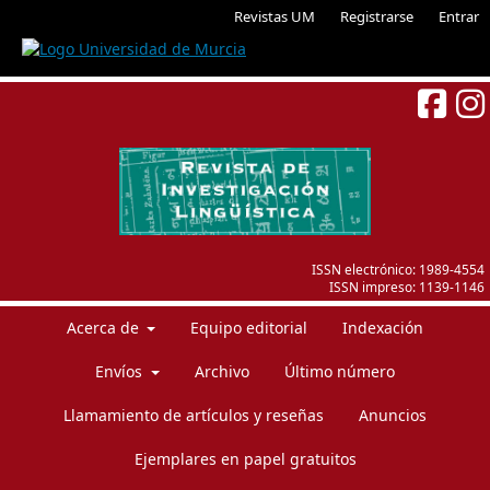
Revistas UM
Registrarse
Entrar
ISSN electrónico:
1989-4554
ISSN impreso:
1139-1146
Acerca de
Equipo editorial
Indexación
Envíos
Archivo
Último número
Llamamiento de artículos y reseñas
Anuncios
Ejemplares en papel gratuitos