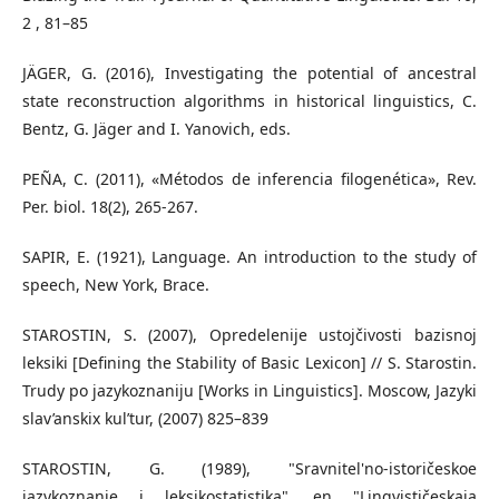
2 , 81–85
JÄGER, G. (2016), Investigating the potential of ancestral
state reconstruction algorithms in historical linguistics, C.
Bentz, G. Jäger and I. Yanovich, eds.
PEÑA, C. (2011), «Métodos de inferencia filogenética», Rev.
Per. biol. 18(2), 265-267.
SAPIR, E. (1921), Language. An introduction to the study of
speech, New York, Brace.
STAROSTIN, S. (2007), Opredelenije ustojčivosti bazisnoj
leksiki [Defining the Stability of Basic Lexicon] // S. Starostin.
Trudy po jazykoznaniju [Works in Linguistics]. Moscow, Jazyki
slav’anskix kul’tur, (2007) 825–839
STAROSTIN, G. (1989), "Sravnitel'no-istoričeskoe
jazykoznanie i leksikostatistika", en "Lingvističeskaja