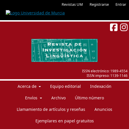
Revistas UM
Registrarse
Entrar
ISSN electrónico:
1989-4554
ISSN impreso:
1139-1146
Acerca de
Equipo editorial
Indexación
Envíos
Archivo
Último número
Llamamiento de artículos y reseñas
Anuncios
Ejemplares en papel gratuitos