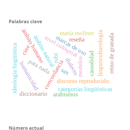
Palabras clave
ámbito humano
linguoculturología
maría moliner
reino de granada
ámbito natural
marcas de uso
nivel coloquial
reseña
ideología lingüística
cine
causalidad
rubí
modelos
dialecto
para nada
concordancia
humanicidad
sax
discurso reproducido
categorías lingüísticas
diccionario
arabismos
Número actual