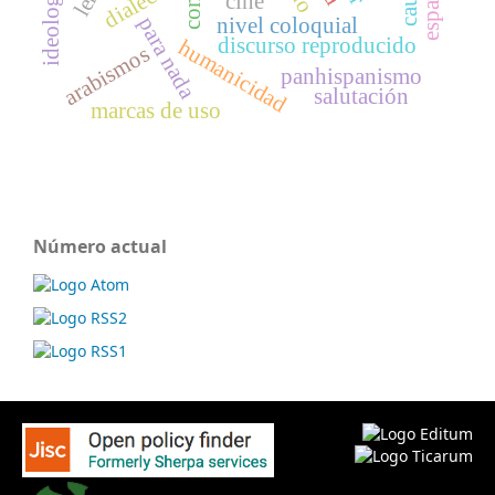
dialecto
cine
para nada
nivel coloquial
discurso reproducido
humanicidad
arabismos
panhispanismo
salutación
marcas de uso
Número actual