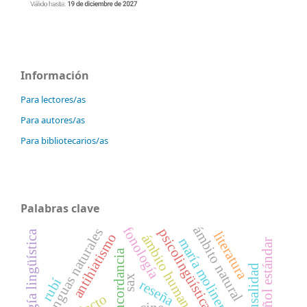
Información
Para lectores/as
Para autores/as
Para bibliotecarios/as
Palabras clave
ámbito natural
fonología
lenguas naturales
psicolingüística
ideología lingüística
literatura
antihiatismo
ámbito humano
maría moliner
español estándar
concordancia
causalidad
sax
rubí
reseña