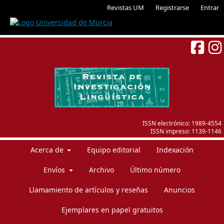
Revistas UM
Registrarse
Entrar
ISSN electrónico:
1989-4554
ISSN impreso:
1139-1146
Acerca de
Equipo editorial
Indexación
Envíos
Archivo
Último número
Llamamiento de artículos y reseñas
Anuncios
Ejemplares en papel gratuitos