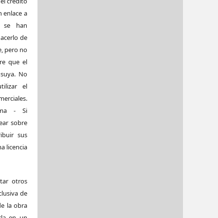
el crédito
 enlace a
si se han
acerlo de
, pero no
re que el
 suya. No
ilizar el
rciales.
sma - Si
ear sobre
ibuir sus
a licencia
tar otros
clusiva de
de la obra
arla en un