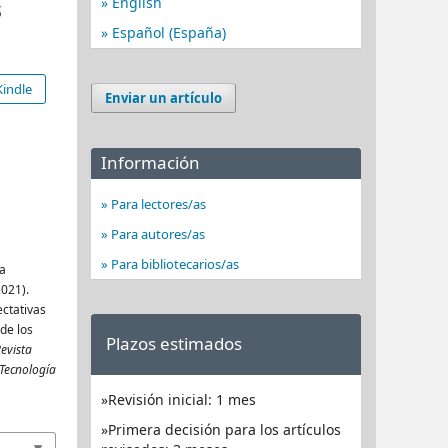
s
English
Español (España)
indle
Enviar un artículo
Información
Para lectores/as
Para autores/as
Para bibliotecarios/as
da
2021).
ectativas
 de los
Plazos estimados
Revista
 Tecnología
Revisión inicial: 1 mes
Primera decisión para los artículos