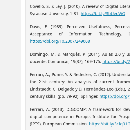
Covello, S. & Ley, J. (2010). A review of Digital Li
Syracuse University, 1-31.
https://bit.ly/3bUeoWO
Davis, F. (1989). Perceived Usefulness, Perc
Acceptance of Information Technology. Q
https://doi.org/10.2307/249008
Domingo, M. & Marquès, P. (2011). Aulas 2.0 y us
docente. Comunicar, 19(37), 169-175.
https://bit.ly
Ferrari, A., Punie, Y. & Redecker, C. (2012). Unders
the 21st century: An analysis of current framew
Lindstaedt, C. Delgado y D. Hernández-Leo (Eds.), 2
century skills, (pp. 79-92). Springer.
https://doi.org
Ferrari, A. (2013). DIGCOMP: A framework for d
digital competence in Europe. Institute for Prosp
(IPTS), European Commission.
https://bit.ly/3cIq91