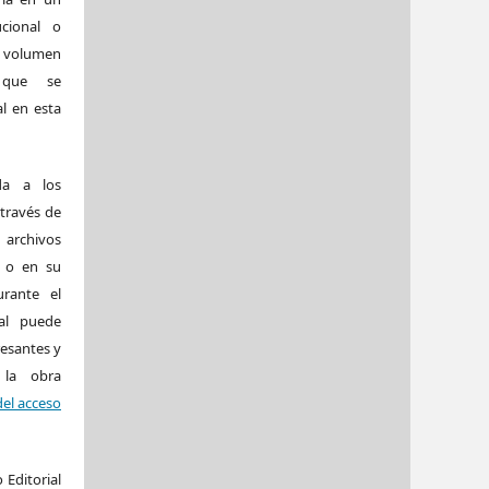
ucional o
volumen
 que se
al en esta
da a los
 través de
archivos
s o en su
rante el
al puede
resantes y
 la obra
del acceso
 Editorial