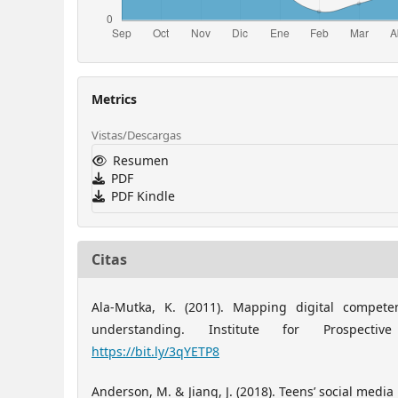
Metrics
Vistas/Descargas
Resumen
PDF
PDF Kindle
Citas
Ala-Mutka, K. (2011). Mapping digital compet
understanding. Institute for Prospective
https://bit.ly/3qYETP8
Anderson, M. & Jiang, J. (2018). Teens’ social medi