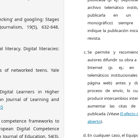
archivo telemático instit
publicarla en un 
hecking’ and googling: Stages
monográfico) siempre
rnalism, 19(5), 632-648.
indique la publicación inici
revista.
literacy. Digital literacies:
Se permite y recomien
autores difundir su obra a
Internet (p. ej.: en 
ves of networked teens. Yale
telemáticos institucionale
página web) antes y du
proceso de envío, lo cu
Digital Learners in Higher
producir intercambios inte
an Journal of Learning and
aumentar las citas de
45
publicada. (Véase
El efecto 
er competence frameworks to
abierto
).
ropean Digital Competence
En cualquier caso, el Equipo
Journal of Education, 54(3).