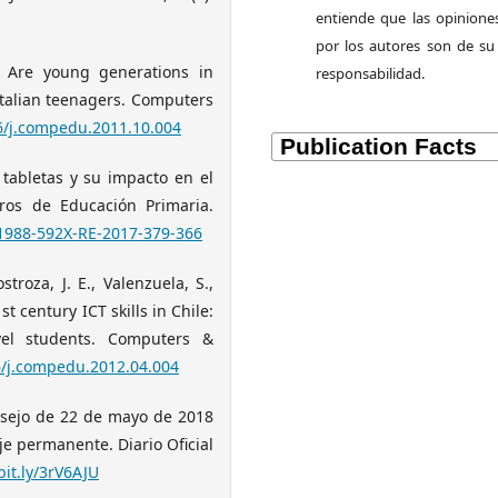
entiende que las opiniones
por los autores son de su 
2). Are young generations in
responsabilidad.
Italian teenagers. Computers
16/j.compedu.2011.10.004
 tabletas y su impacto en el
tros de Educación Primaria.
/1988-592X-RE-2017-379-366
ostroza, J. E., Valenzuela, S.,
 century ICT skills in Chile:
vel students. Computers &
16/j.compedu.2012.04.004
nsejo de 22 de mayo de 2018
je permanente. Diario Oficial
bit.ly/3rV6AJU