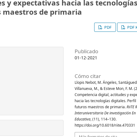
s y expectativas hacia las tecnología
ros maestros de primaria
PDF
PDF K
Publicado
01-12-2021
Cómo citar
Llopis Nebot, M. Ángeles, Santágue
Villanueva, M., & Esteve Mon, F. M. (
Competencia digital, actitudes y exp
hacia las tecnologías digitales. Perfil
futuros maestros de primaria.
RiiTE 
Interuniversitaria De investigación En
Educativa
, (11), 114–130.
https://doi.org/10.6018/riite.470331
Más formatos de cita