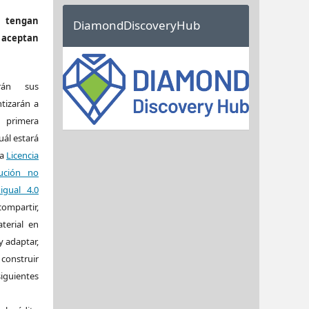
tengan
DiamondDiscoveryHub
a aceptan
rán sus
tizarán a
e primera
uál estará
la
Licencia
ución no
igual 4.0
ompartir,
aterial en
y adaptar,
construir
iguientes