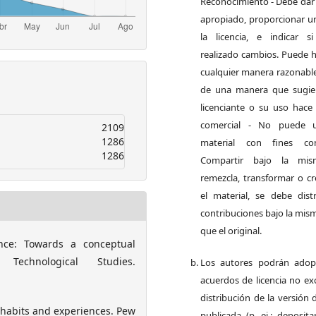
Reconocimiento - Debe dar 
apropiado, proporcionar un
la licencia, e indicar 
realizado cambios. Puede h
cualquier manera razonable
de una manera que sugie
licenciante o su uso hace
comercial - No puede ut
2109
1286
material con fines come
1286
Compartir bajo la mi
remezcla, transformar o cr
el material, se debe distr
contribuciones bajo la mism
que el original.
ence: Towards a conceptual
 Technological Studies.
Los autores podrán adop
acuerdos de licencia no ex
distribución de la versión 
a habits and experiences. Pew
publicada (p. ej.: deposit