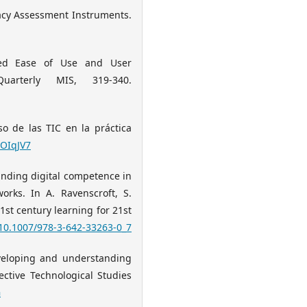
teracy Assessment Instruments.
eived Ease of Use and User
uarterly MIS, 319-340.
o de las TIC en la práctica
/2OIqJV7
tanding digital competence in
orks. In A. Ravenscroft, S.
1st century learning for 21st
/10.1007/978-3-642-33263-0_7
eveloping and understanding
ective Technological Studies
G