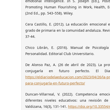
emotional intelligence. In S. Joseph (Ed.), Posi
Promoting Human Flourishing in Work, Health, E
(2nd Ed., pp. 543–558). Wiley.
Cera Castillo, E. (2012). La educación emocional 
grado de primaria en la comunidad andaluza. Revist
37-44.
Chico Librán, E. (2016). Manual de Psicología 
Personalidad. Editorial Club Universitario.
De Alonso Paz, A. (26 de abril de 2023). La pro
conjugarla en futuro perfecto. El Di
https://eldiariodelaeducacion.com/2023/04/26/la-p
para-conjugarla-en-futuro-perfecto/
Duncan-Villarreal, V. (2022). Competencia emoc
diferentes niveles educativos: una revisión de l
Valdizana, 16(3), 131-141.
https://doi.org/10.33554/