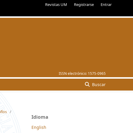
Revistas UM
Registrarse
Entrar
ISSN electrónico:
1575-0965
Buscar
fíos
/
Idioma
English