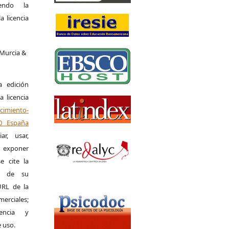
iendo la
a licencia
 Murcia &
a edición
a licencia
miento-
.0 España
r, usar,
exponer
e cite la
al de su
 URL de la
merciales;
encia y
e uso.