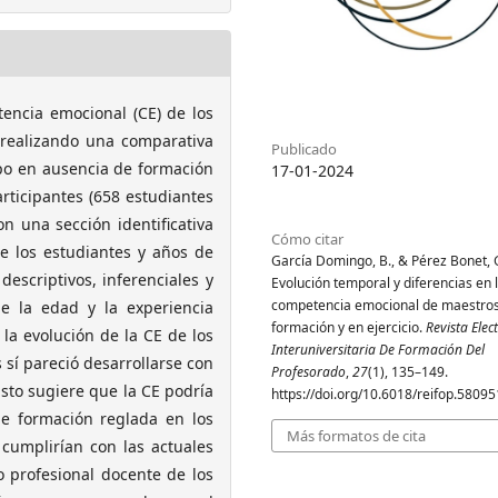
tencia emocional (CE) de los
 realizando una comparativa
Publicado
po en ausencia de formación
17-01-2024
rticipantes (658 estudiantes
n una sección identificativa
Cómo citar
e los estudiantes y años de
García Domingo, B., & Pérez Bonet, G
descriptivos, inferenciales y
Evolución temporal y diferencias en 
competencia emocional de maestro
ue la edad y la experiencia
formación y en ejercicio.
Revista Elec
la evolución de la CE de los
Interuniversitaria De Formación Del
 sí pareció desarrollarse con
Profesorado
,
27
(1), 135–149.
Esto sugiere que la CE podría
https://doi.org/10.6018/reifop.58095
de formación reglada en los
Más formatos de cita
 cumplirían con las actuales
o profesional docente de los