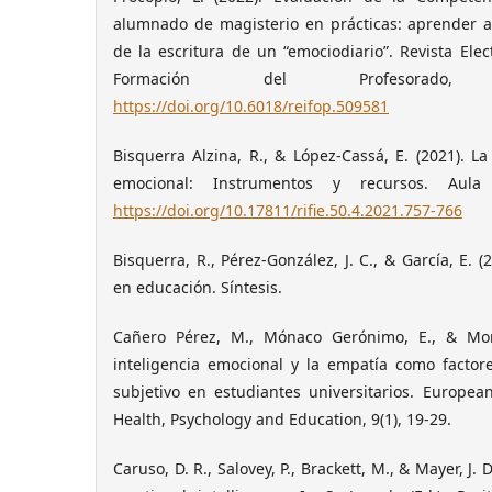
alumnado de magisterio en prácticas: aprender a
de la escritura de un “emociodiario”. Revista Elec
Formación del Profesorado,
https://doi.org/10.6018/reifop.509581
Bisquerra Alzina, R., & López-Cassá, E. (2021). L
emocional: Instrumentos y recursos. Aula 
https://doi.org/10.17811/rifie.50.4.2021.757-766
Bisquerra, R., Pérez-González, J. C., & García, E. (
en educación. Síntesis.
Cañero Pérez, M., Mónaco Gerónimo, E., & Monto
inteligencia emocional y la empatía como factore
subjetivo en estudiantes universitarios. European
Health, Psychology and Education, 9(1), 19-29.
Caruso, D. R., Salovey, P., Brackett, M., & Mayer, J. 