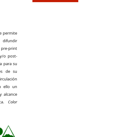
Se permite
difundir
pre-print
y/o post-
da para su
es de su
irculación
 ello un
y alcance
ica.
Color