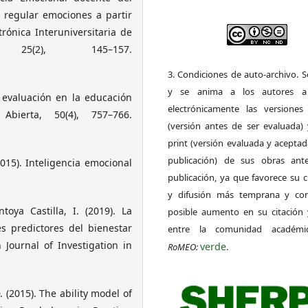
 regular emociones a partir
trónica Interuniversitaria de
 25(2), 145–157.
3. Condiciones de auto-archivo. 
y se anima a los autores a 
a evaluación en la educación
electrónicamente las versiones 
Abierta, 50(4), 757–766.
(versión antes de ser evaluada) 
print (versión evaluada y acepta
publicación) de sus obras ant
2015). Inteligencia emocional
publicación, ya que favorece su c
y difusión más temprana y con
ya Castilla, I. (2019). La
posible aumento en su citación 
s predictores del bienestar
entre la comunidad académ
 Journal of Investigation in
verde
RoMEO:
.
D. (2015). The ability model of