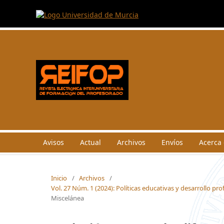
Avisos
Actual
Archivos
Envíos
Acerca
Inicio
/
Archivos
/
Vol. 27 Núm. 1 (2024): Políticas educativas y desarrollo pr
Miscelánea