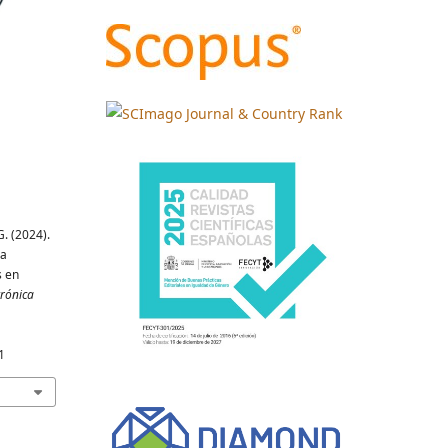
. (2024).
la
s en
trónica
1