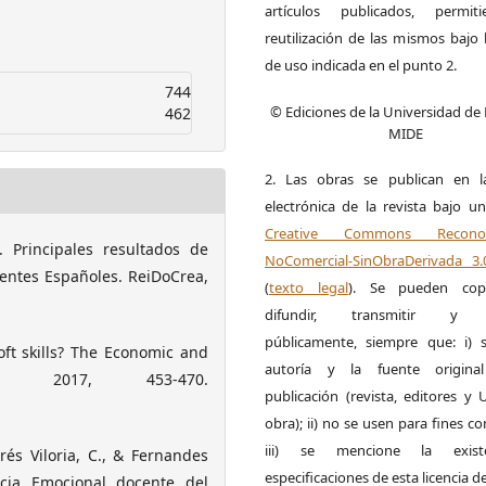
artículos publicados, permit
reutilización de las mismos bajo l
de uso indicada en el punto 2.
744
© Ediciones de la Universidad de
462
MIDE
2. Las obras se publican en l
electrónica de la revista bajo un
Creative Commons Reconoci
. Principales resultados de
NoComercial-SinObraDerivada 3
centes Españoles. ReiDoCrea,
(
texto legal
). Se pueden copia
difundir, transmitir y 
públicamente, siempre que: i) s
 soft skills? The Economic and
autoría y la fuente origin
), 2017, 453-470.
publicación (revista, editores y
obra); ii) no se usen para fines co
iii) se mencione la exist
és Viloria, C., & Fernandes
especificaciones de esta licencia d
ncia Emocional docente del