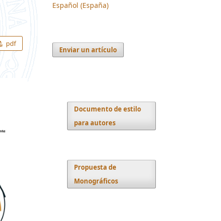
Español (España)
pdf
Enviar un artículo
Documento de estilo
para autores
Propuesta de
Monográficos