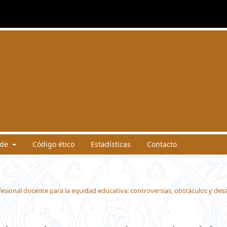
 de
Código ético
Estadísticas
Contacto
ofesional docente para la equidad educativa: controversias, obstáculos y desa