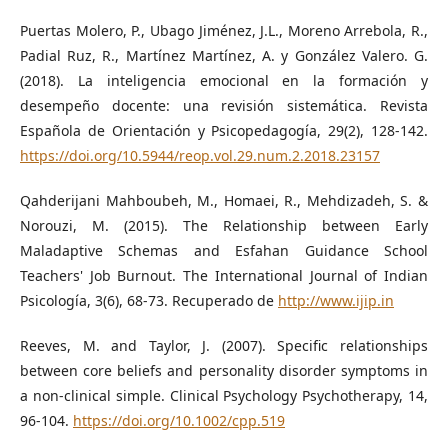
Puertas Molero, P., Ubago Jiménez, J.L., Moreno Arrebola, R.,
Padial Ruz, R., Martínez Martínez, A. y González Valero. G.
(2018). La inteligencia emocional en la formación y
desempeño docente: una revisión sistemática. Revista
Española de Orientación y Psicopedagogía, 29(2), 128-142.
https://doi.org/10.5944/reop.vol.29.num.2.2018.23157
Qahderijani Mahboubeh, M., Homaei, R., Mehdizadeh, S. &
Norouzi, M. (2015). The Relationship between Early
Maladaptive Schemas and Esfahan Guidance School
Teachers' Job Burnout. The International Journal of Indian
Psicología, 3(6), 68-73. Recuperado de
http://www.ijip.in
Reeves, M. and Taylor, J. (2007). Specific relationships
between core beliefs and personality disorder symptoms in
a non‐clinical simple. Clinical Psychology Psychotherapy, 14,
96-104.
https://doi.org/10.1002/cpp.519