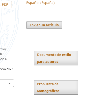
Español (España)
PDF
Enviar un artículo
014).
De
Documento de estilo
ado a
para autores
/view/2072
Propuesta de
Monográficos