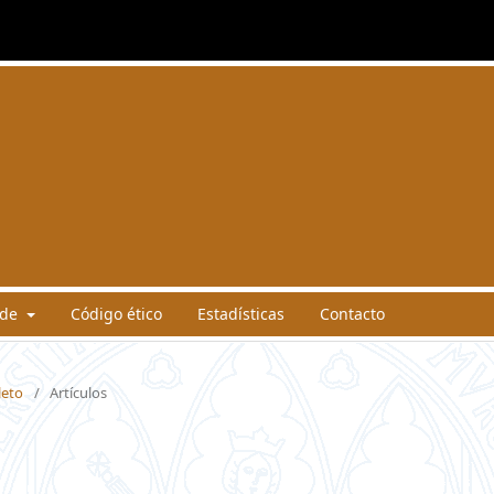
 de
Código ético
Estadísticas
Contacto
leto
/
Artículos