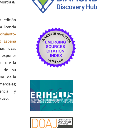
 Murcia &
a edición
a licencia
miento-
.0 España
r, usar,
exponer
e cite la
al de su
 URL de la
merciales;
encia y
e uso.