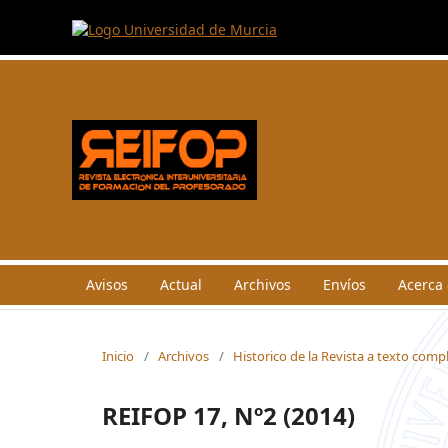
Avisos
Actual
Archivos
Envíos
Acerca
Inicio
/
Archivos
/
Historico de la Revista a texto comp
REIFOP 17, Nº2 (2014)