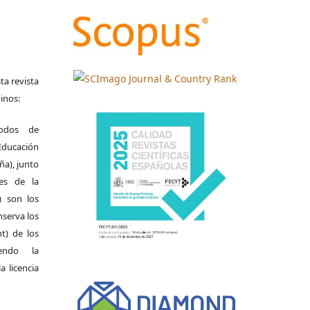
ta revista
inos:
odos de
Educación
ña), junto
nes de la
) son los
nserva los
t) de los
iendo la
a licencia