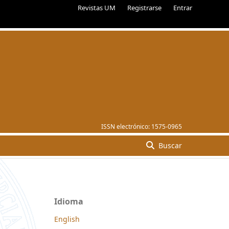
Revistas UM
Registrarse
Entrar
ISSN electrónico:
1575-0965
Buscar
Idioma
English