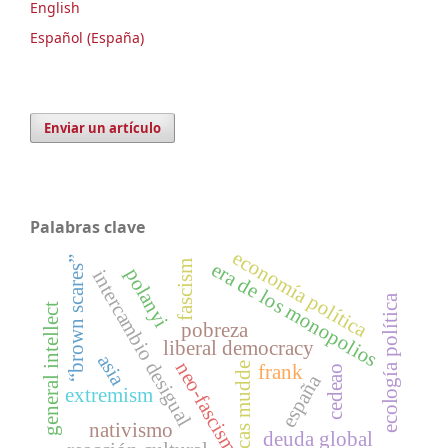
English
Español (España)
Enviar un artículo
Palabras clave
economía política
“brown scares”
fascism
era de los monopolios
polanyi
intercambio desigual
ecología política
general intellect
pobreza
liberal democracy
asia
neo-fascism
cas mudde
frank
cedeao
españa
extremism
nativismo
deuda global