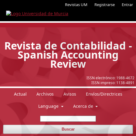
Revistas UM
Registrarse
Entrar
Revista de Contabilidad -
Spanish Accounting
Review
ISSN electrónico:
1988-4672
ISSN impreso:
1138-4891
Actual
Archivos
Avisos
Envíos/Directrices
Language
Acerca de
Buscar