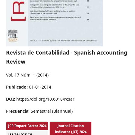
Revista de Contabilidad - Spanish Accounting
Review
Vol. 17 Núm. 1 (2014)
Publicado:
01-01-2014
DOI:
https://doi.org/10.6018/rcsar
Frecuencia:
Semestral (Biannual)
JCR Impact Factor 2024
Journal Citation
Indicator (JCI) 2024
133/241 (Q3) IN