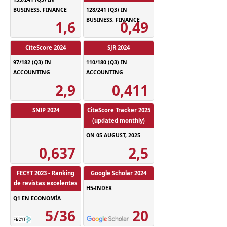
BUSINESS, FINANCE
128/241 (Q3) IN
BUSINESS, FINANCE
1,6
0,49
CiteScore 2024
SJR 2024
97/182 (Q3) IN
110/180 (Q3) IN
ACCOUNTING
ACCOUNTING
2,9
0,411
SNIP 2024
CiteScore Tracker 2025
(updated monthly)
ON 05 AUGUST, 2025
0,637
2,5
FECYT 2023 - Ranking
Google Scholar 2024
de revistas excelentes
H5-INDEX
Q1 EN ECONOMÍA
5/36
20