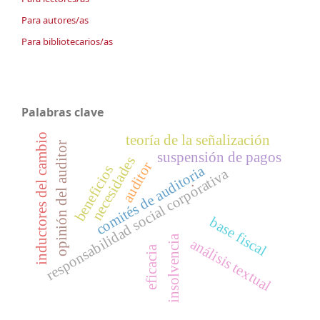
Para autores/as
Para bibliotecarios/as
Palabras clave
inductores del cambio
teoría de la señalización
opinión del auditor
suspensión de pagos
necesidades
auditor
beneficios
comités de auditoria
responsabilidad social corporativa
.
base fiscal
insolvencia
análisis textual
eficacia