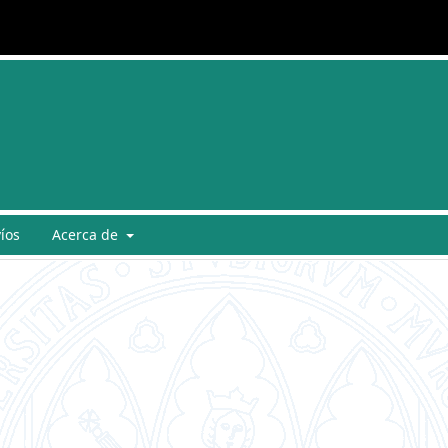
íos
Acerca de