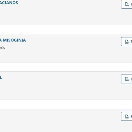
ACIANOS
LA MISOGINIA
rés
L