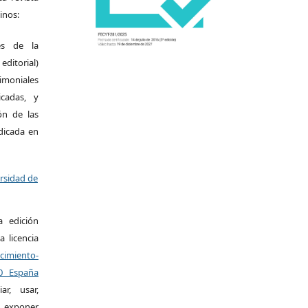
inos:
es de la
itorial)
moniales
icadas, y
ión de las
ndicada en
ersidad de
a edición
a licencia
miento-
.0 España
r, usar,
exponer