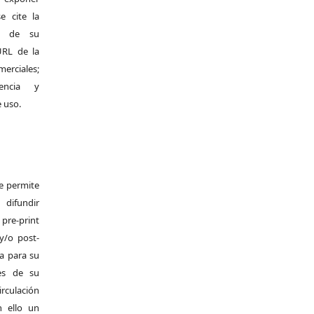
e cite la
al de su
 URL de la
merciales;
encia y
e uso.
Se permite
difundir
pre-print
y/o post-
da para su
es de su
irculación
 ello un