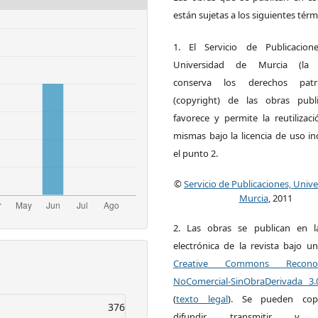
están sujetas a los siguientes térm
1. El Servicio de Publicacion
Universidad de Murcia (la ed
conserva los derechos patri
(copyright) de las obras publ
favorece y permite la reutilizac
mismas bajo la licencia de uso i
el punto 2.
©
Servicio de Publicaciones, Univ
Murcia
, 2011
2. Las obras se publican en l
electrónica de la revista bajo un
Creative Commons Reconoci
NoComercial-SinObraDerivada 3
(
texto legal
). Se pueden copia
376
difundir, transmitir y 