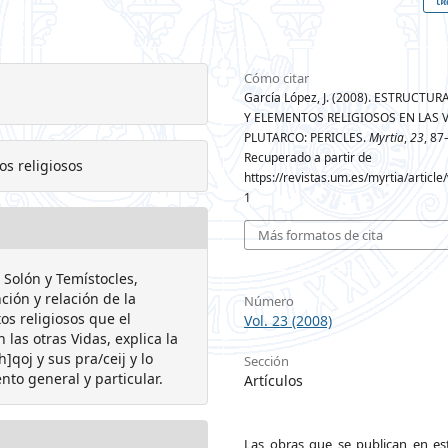
Cómo citar
García López, J. (2008). ESTRUCTU
Y ELEMENTOS RELIGIOSOS EN LAS 
PLUTARCO: PERICLES.
Myrtia
,
23
, 87
Recuperado a partir de
os religiosos
https://revistas.um.es/myrtia/articl
1
Más formatos de cita
 Solón y Temístocles,
ción y relación de la
Número
os religiosos que el
Vol. 23 (2008)
las otras Vidas, explica la
]qoj y sus pra/ceij y lo
Sección
to general y particular.
Artículos
Las obras que se publican en est