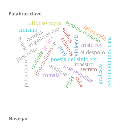
Palabras clave
antonio reynoso
alfonso reyes
fabulación
el gallo de oro
sueños
cinismo
dorotea
violencia
luvina
revolución mexicana
honor
cristeros
ficcionalización
cristo rey
perú
juan rulfo
el despojo
cristiada
poesía del siglo xxi
patriarcado
maestro
josé revueltas
oralidad
grotesco
secreto
comala
crisis
cuba
Navegar