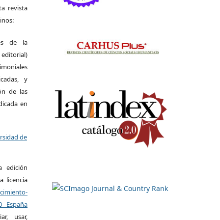
a revista
inos:
es de la
itorial)
moniales
icadas, y
ión de las
ndicada en
ersidad de
a edición
a licencia
miento-
.0 España
r, usar,