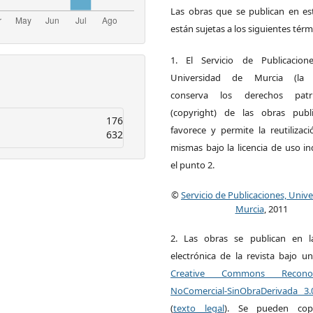
Las obras que se publican en est
están sujetas a los siguientes térm
1. El Servicio de Publicacion
Universidad de Murcia (la ed
conserva los derechos patri
(copyright) de las obras publ
176
favorece y permite la reutilizac
632
mismas bajo la licencia de uso i
el punto 2.
©
Servicio de Publicaciones, Univ
Murcia
, 2011
2. Las obras se publican en l
electrónica de la revista bajo un
Creative Commons Reconoci
NoComercial-SinObraDerivada 3
(
texto legal
). Se pueden copia