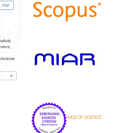
PDF
.
pañola,
ratura
,
ticle/vie