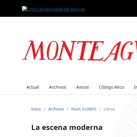
Actual
Archivos
Avisos
Código ético
I
Inicio
/
Archivos
/
Núm. 6 (2001)
/
Libros
La escena moderna