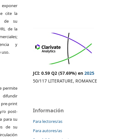
exponer
e cite la
al de su
 URL de la
merciales;
encia y
e uso.
JCI: 0.59 Q2 (57.69%) en
2025
50/117 LITERATURE, ROMANCE
Se permite
difundir
pre-print
Información
y/o post-
da para su
Para lectores/as
es de su
Para autores/as
irculación