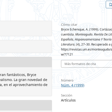
Cómo citar
Bryce Echenique, A. (1999). Cortázar,
cuentista.
Monteagudo. Revista De Li
Española, Hispanoamericana Y Teoría
Literatura
, (4), 27–30. Recuperado a 
https://revistas.um.es/monteagudo/ar
w/77121
Más formatos de cita
an fantásticos, Bryce
realismo. La gran novedad de
Número
ia, en el aprovechamiento de
Núm. 4 (1999)
Sección
Artículos