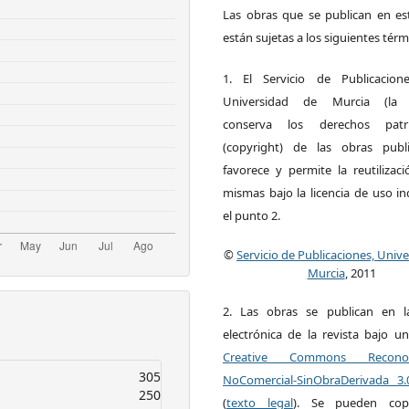
Las obras que se publican en est
están sujetas a los siguientes térm
1. El Servicio de Publicacion
Universidad de Murcia (la ed
conserva los derechos patri
(copyright) de las obras publ
favorece y permite la reutilizac
mismas bajo la licencia de uso i
el punto 2.
©
Servicio de Publicaciones, Univ
Murcia
, 2011
2. Las obras se publican en l
electrónica de la revista bajo un
Creative Commons Reconoci
305
NoComercial-SinObraDerivada 3
250
(
texto legal
). Se pueden copia