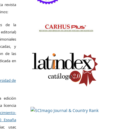
a revista
inos:
es de la
itorial)
moniales
icadas, y
ión de las
ndicada en
ersidad de
a edición
a licencia
miento-
.0 España
r, usar,