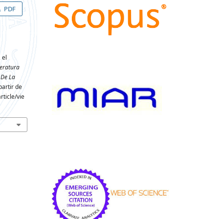
PDF
 el
teratura
 De La
partir de
ticle/vie