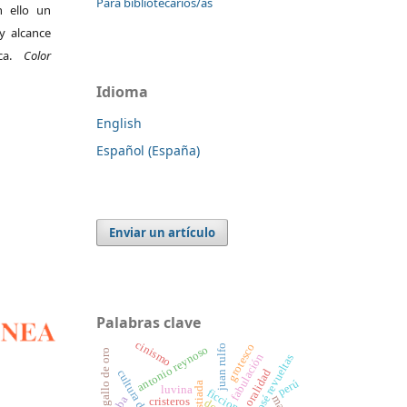
Para bibliotecarios/as
 ello un
y alcance
ica.
Color
Idioma
English
Español (España)
Enviar un artículo
Palabras clave
cinismo
grotesco
juan rulfo
antonio reynoso
el gallo de oro
fabulación
josé revueltas
oralidad
perú
cristiada
luvina
cuba
cristeros