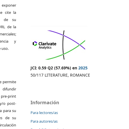
exponer
e cite la
al de su
 URL de la
merciales;
encia y
e uso.
JCI: 0.59 Q2 (57.69%) en
2025
50/117 LITERATURE, ROMANCE
Se permite
difundir
pre-print
Información
y/o post-
da para su
Para lectores/as
es de su
Para autores/as
irculación