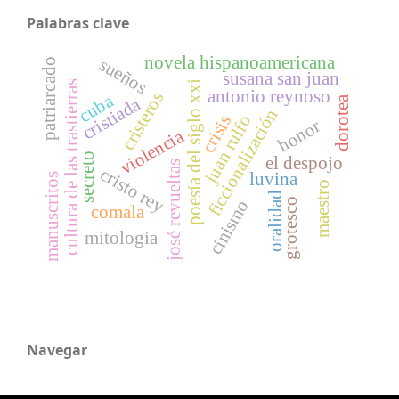
Palabras clave
novela hispanoamericana
sueños
patriarcado
susana san juan
cultura de las trastierras
poesía del siglo xxi
antonio reynoso
cristeros
cuba
dorotea
cristiada
ficcionalización
juan rulfo
crisis
honor
violencia
secreto
el despojo
josé revueltas
cristo rey
luvina
manuscritos
maestro
oralidad
grotesco
cinismo
comala
mitología
Navegar