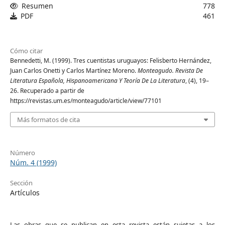
Resumen
778
PDF
461
Cómo citar
Bennedetti, M. (1999). Tres cuentistas uruguayos: Felisberto Hernández,
Juan Carlos Onetti y Carlos Martínez Moreno.
Monteagudo. Revista De
Literatura Española, Hispanoamericana Y Teoría De La Literatura
, (4), 19–
26. Recuperado a partir de
https://revistas.um.es/monteagudo/article/view/77101
Más formatos de cita
Número
Núm. 4 (1999)
Sección
Artículos
Las obras que se publican en esta revista están sujetas a los