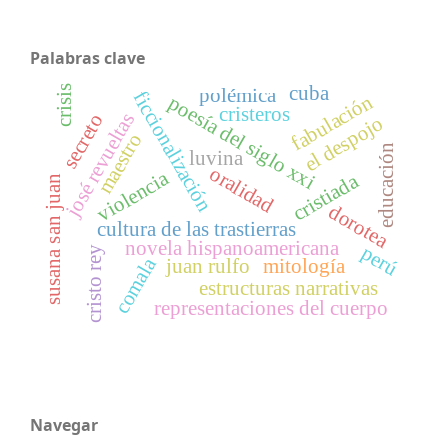
Palabras clave
cuba
crisis
polémica
ficcionalización
fabulación
poesía del siglo xxi
cristeros
josé revueltas
secreto
el despojo
maestro
educación
luvina
oralidad
violencia
cristiada
susana san juan
dorotea
cultura de las trastierras
novela hispanoamericana
perú
cristo rey
comala
juan rulfo
mitología
estructuras narrativas
representaciones del cuerpo
Navegar