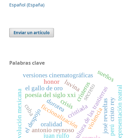
Español (España)
Enviar un artículo
Palabras clave
sueños
versiones cinematográficas
honor
luvina
cristeros
secreto
el gallo de oro
representación teatral
cultura de las trastierras
revolución mexicana
poesía del siglo xxi
cristo rey
dorotea
crisis
josé revueltas
cristiada
cuba
ficcionalización
violencia
el despojo
oralidad
perú
antonio reynoso
juan rulfo
comala