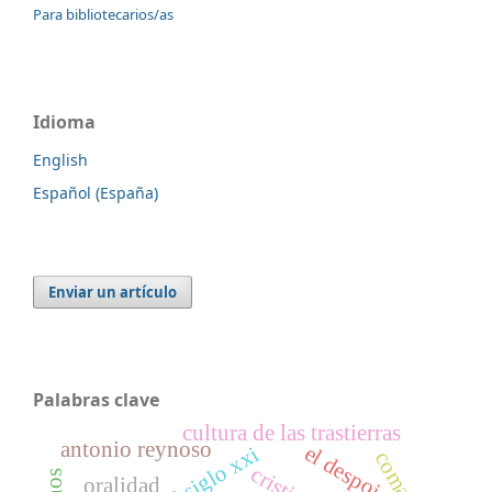
Para bibliotecarios/as
Idioma
English
Español (España)
Enviar un artículo
Palabras clave
cultura de las trastierras
antonio reynoso
el despojo
comala
oralidad