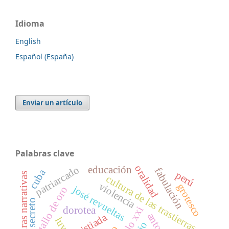
Idioma
English
Español (España)
Enviar un artículo
Palabras clave
oralidad
patriarcado
educación
fabulación
cuba
perú
estructuras narrativas
cultura de las trastierras
violencia
grotesco
josé revueltas
el gallo de oro
secreto
dorotea
cristiada