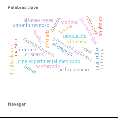
Palabras clave
cristo rey
comala
polémica
josé revueltas
alfonso reyes
oralidad
antonio reynoso
luvina
sueños
cristiada
fabulación
poesía del siglo xxi
ficcionalización
violencia
maestro
el despojo
crisis
el gallo de oro
dorotea
mitología
juan rulfo
cristeros
cine experimental mexicano
patriarcado
honor
pedro páramo
Navegar