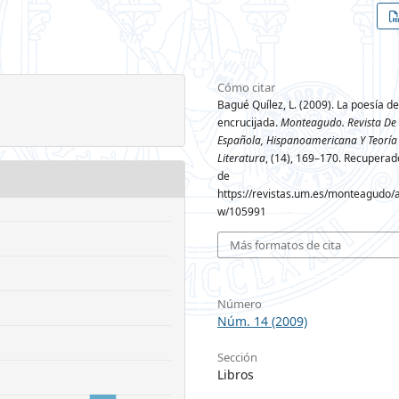
Cómo citar
Bagué Quílez, L. (2009). La poesía de
encrucijada.
Monteagudo. Revista De 
Española, Hispanoamericana Y Teoría
Literatura
, (14), 169–170. Recuperado
de
https://revistas.um.es/monteagudo/ar
w/105991
Más formatos de cita
Número
Núm. 14 (2009)
Sección
Libros