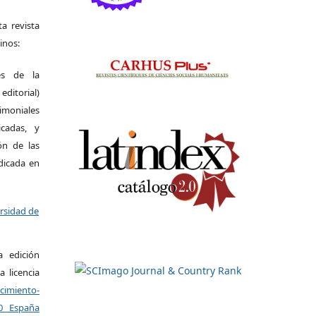
a revista
inos:
es de la
itorial)
moniales
icadas, y
ión de las
ndicada en
ersidad de
a edición
a licencia
miento-
.0 España