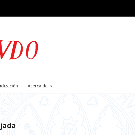
ndización
Acerca de
ijada