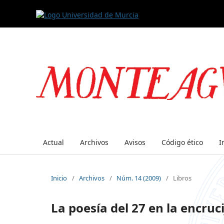
Actual
Archivos
Avisos
Código ético
I
Inicio
/
Archivos
/
Núm. 14 (2009)
/
Libros
La poesía del 27 en la encruc