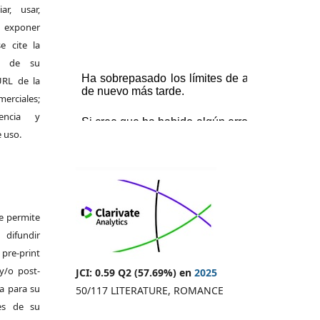
r, usar,
exponer
e cite la
al de su
 URL de la
merciales;
encia y
e uso.
Se permite
difundir
pre-print
y/o post-
JCI: 0.59 Q2 (57.69%) en
2025
da para su
50/117 LITERATURE, ROMANCE
es de su