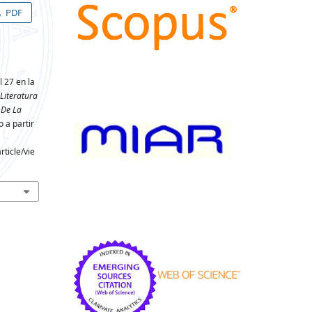
PDF
l 27 en la
Literatura
 De La
 a partir
ticle/vie