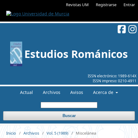
Revistas UM
Registrarse
Entrar
Estudios Románicos
ISSN electrónico:
1989-614X
ISSN impreso:
0210-4911
Actual
Archivos
Avisos
Acerca de
Buscar
Inicio
/
Archivos
/
Vol. 5 (1989)
/
Miscelánea