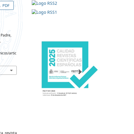
PDF
 Padre,
.
icos/artic
a revista