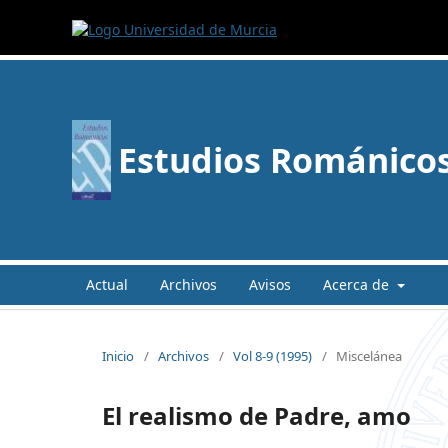
Estudios Románico
Actual
Archivos
Avisos
Acerca de
Inicio
/
Archivos
/
Vol 8-9 (1995)
/
Miscelánea
El realismo de Padre, amo