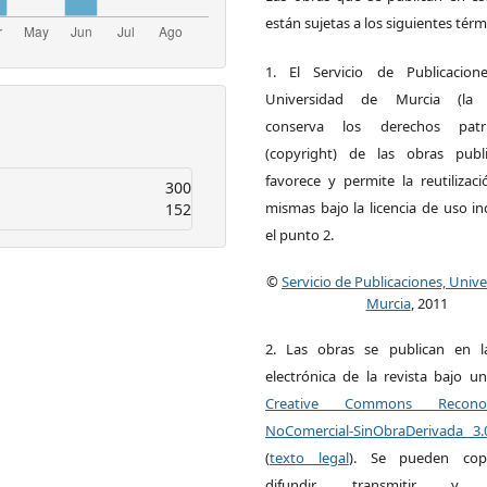
están sujetas a los siguientes térm
1. El Servicio de Publicacion
Universidad de Murcia (la ed
conserva los derechos patri
(copyright) de las obras publ
favorece y permite la reutilizac
300
mismas bajo la licencia de uso i
152
el punto 2.
©
Servicio de Publicaciones, Univ
Murcia
, 2011
2. Las obras se publican en l
electrónica de la revista bajo un
Creative Commons Reconoci
NoComercial-SinObraDerivada 3
(
texto legal
). Se pueden copia
difundir, transmitir y 