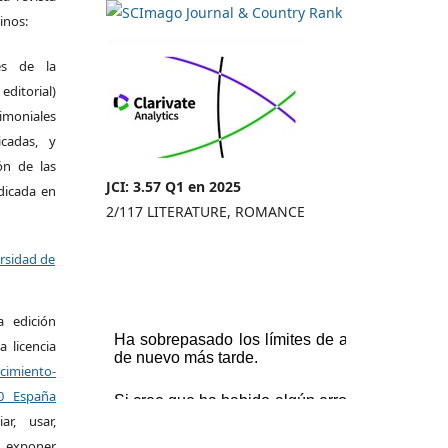
inos:
es de la
itorial)
moniales
icadas, y
ión de las
JCI: 3.57 Q1 en 2025
ndicada en
2/117 LITERATURE, ROMANCE
ersidad de
a edición
a licencia
miento-
.0 España
r, usar,
exponer