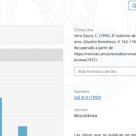
Cómo citar
Vera Saura, C. (1995). El realismo de
amo.
Estudios Románicos
,
9
, 163–176
Recuperado a partir de
https://revistas.um.es/estudiosroman
le/view/79721
Más formatos de cita
Número
Vol 8-9 (1995)
Sección
Miscelánea
Las obras que se publican en est