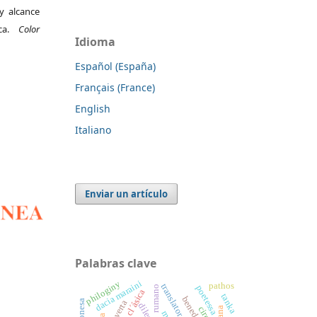
y alcance
ica.
Color
Idioma
Español (España)
Français (France)
English
Italiano
Enviar un artículo
Palabras clave
dacia maraini
philoginy
pathos
translator
poetessa
rumano
tanka
raverta
dilectio
circe