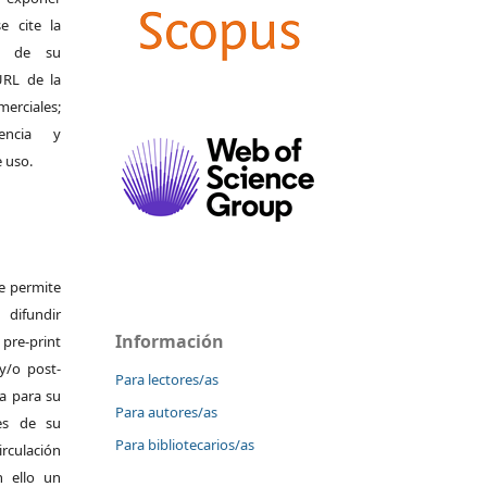
e cite la
al de su
 URL de la
merciales;
encia y
e uso.
Se permite
difundir
Información
pre-print
y/o post-
Para lectores/as
da para su
Para autores/as
es de su
Para bibliotecarios/as
irculación
 ello un