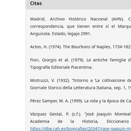
Citas
Madrid, Archivo Histórico Nacional (AHN). C
correspondencia, que tienen entre sí el Marq
Anguisola. Estado, legajo 2991.
Acton, H. (1974). The Bourbons of Naples, 1734-182
Fiori, Giorgio et al. (1979). Le antiche famiglie 
Tipografia Editoriale Piacentina.
Mistruzzi, V. (1932). “Intorno a ‘La coltivazione de
Giornale Storico della Letteratura Italiana, sep. 1, 
Pérez Samper, M. A. (1999). La vida y la época de Car
Vázquez Gestal, P. (s.f.). “José Joaquín Monte
Academia de la Historia, Diccionario B
https://dbe.rah.es/biografias/20347/jose-joaquin-