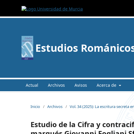
Estudios Románico
Actual
Archivos
Avisos
Acerca de
Inicio
/
Archivos
/
Vol. 34 (2025): La escritura secreta e
Estudio de la Cifra y contraci
marqués Giovanni Fogliani S