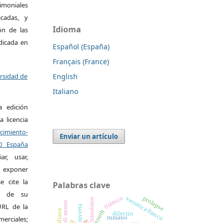
moniales
icadas, y
Idioma
ión de las
ndicada en
Español (España)
Français (France)
English
ersidad de
Italiano
a edición
a licencia
miento-
Enviar un artículo
.0 España
r, usar,
exponer
e cite la
Palabras clave
al de su
tiránico
prolepse
veronica franco
translator
isabella di morra
 URL de la
raverta
south
dilectio
rumano
merciales;