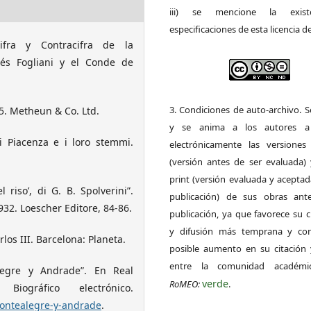
iii) se mencione la exist
especificaciones de esta licencia d
ifra y Contracifra de la
ués Fogliani y el Conde de
3. Condiciones de auto-archivo. 
5. Metheun & Co. Ltd.
y se anima a los autores a 
di Piacenza e i loro stemmi.
electrónicamente las versiones 
(versión antes de ser evaluada) 
print (versión evaluada y acepta
l riso’, di G. B. Spolverini”.
publicación) de sus obras ant
1932. Loescher Editore, 84-86.
publicación, ya que favorece su c
y difusión más temprana y con
los III. Barcelona: Planeta.
posible aumento en su citación 
entre la comunidad académ
alegre y Andrade”. En Real
verde
RoMEO:
.
iográfico electrónico.
montealegre-y-andrade
.