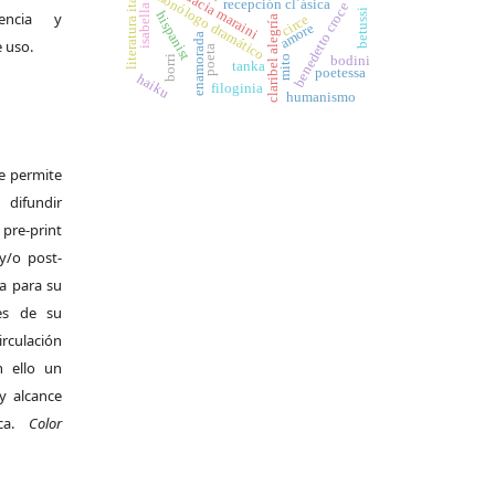
literatura italiana
monólogo dramático
dacia maraini
recepción cl´ásica
benedetto croce
betussi
hispanist
encia y
circe
claribel alegría
amore
enamorada
e uso.
poeta
mito
borri
bodini
tanka
poetessa
haiku
filoginia
humanismo
Se permite
difundir
pre-print
y/o post-
da para su
es de su
irculación
 ello un
y alcance
ica.
Color