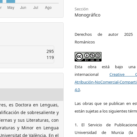
Sección
Monográfico
Derechos de autor 2025 E
Románicos
295
119
Esta obra está bajo una l
internacional
Creative 
Atribución-NoComercial-Comparti
4.0
.
Las obras que se publican en est
res, es Doctora en Lenguas,
están sujetas a los siguientes térm
alificación de sobresaliente y
rnas y sus Literaturas, con
1. El Servicio de Publicacion
eraturas y Minor en Lengua
Universidad de Murcia (la ed
niversitat de València. En el