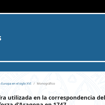
s
n Europa en el siglo XVI
/
Monográfico
fra utilizada en la correspondencia de
forza d'Aragona en 1747