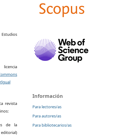
studios
icencia
Commons
rIgual
Información
a revista
Para lectores/as
inos:
Para autores/as
es de la
Para bibliotecarios/as
itorial)