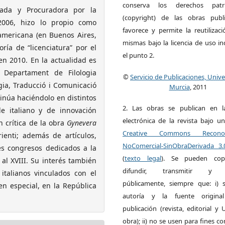
conserva los derechos patri
ada y Procuradora por la
(copyright) de las obras publ
006, hizo lo propio como
favorece y permite la reutilizac
americana (en Buenos Aires,
mismas bajo la licencia de uso i
ría de “licenciatura” por el
el punto 2.
n 2010. En la actualidad es
l Departament de Filologia
©
Servicio de Publicaciones, Univ
ogia, Traducció i Comunicació
Murcia
, 2011
tinúa haciéndolo en distintos
2. Las obras se publican en l
de italiano y de innovación
electrónica de la revista bajo un
n crítica de la obra
Gynevera
Creative Commons Reconoci
ienti; además de artículos,
NoComercial-SinObraDerivada 3
es congresos dedicados a la
(
texto legal
). Se pueden copia
 al XVIII. Su interés también
difundir, transmitir y 
italianos vinculados con el
públicamente, siempre que: i) s
en especial, en la República
autoría y la fuente origin
publicación (revista, editorial y
obra); ii) no se usen para fines co