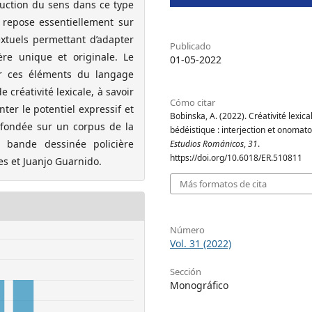
ruction du sens dans ce type
 repose essentiellement sur
extuels permettant d’adapter
Publicado
re unique et originale. Le
01-05-2022
ur ces éléments du langage
créativité lexicale, à savoir
Cómo citar
ter le potentiel expressif et
Bobinska, A. (2022). Créativité lexica
t fondée sur un corpus de la
bédéistique : interjection et onomat
e bande dessinée policière
Estudios Románicos
,
31
.
https://doi.org/10.6018/ER.510811
les et Juanjo Guarnido.
Más formatos de cita
Número
Vol. 31 (2022)
Sección
Monográfico