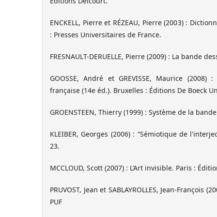
Éditions Delcourt.
ENCKELL, Pierre et RÉZEAU, Pierre (2003) : Diction
: Presses Universitaires de France.
FRESNAULT-DERUELLE, Pierre (2009) : La bande dess
GOOSSE, André et GREVISSE, Maurice (2008) :
française (14e éd.). Bruxelles : Éditions De Boeck Un
GROENSTEEN, Thierry (1999) : Système de la bande d
KLEIBER, Georges (2006) : “Sémiotique de l'interje
23.
MCCLOUD, Scott (2007) : L’Art invisible. Paris : Éditi
PRUVOST, Jean et SABLAYROLLES, Jean-François (2003
PUF