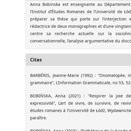
Anna Bobinska est enseignante au Département
l’Institut d’Études Romanes de l’Université de Łó
préparer sa thèse qui porte sur l’interjection 
rédactrice de deux monographies et d’une vingtaine d
centre sa recherche actuelle sur la sociolin
conversationnelle, l’analyse argumentative du disco
Citas
BARBÉRIS, Jeanne-Marie (1992) : “Onomatopée, int
grammaire”, L’Information Grammaticale, no 53, 52
BOBIŃSKA, Anna (2021) : “Respirer la joie de (
expressivité”, L’art de vivre, de survivre, de rev
études romanes à l’Université de Łódź, Wydawnict
paraître.
BOBIŃSKA, Anna (2015) : “Esthétique de la bande d