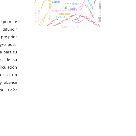
monólogo dramático
enamorada
poetessa
dilectio
circe
francesca baffo
feliu formosa
translator
philoginy
borri
mito
veronica franco
betussi
hispanist
benedetto croce
rumano
claribel alegría
raverta
tanka
tiránico
haiku
Se permite
haut degré
difundir
pre-print
y/o post-
da para su
es de su
irculación
 ello un
y alcance
ica.
Color