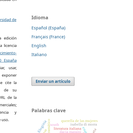
Idioma
ersidad de
Español (España)
Français (France)
a edición
a licencia
English
miento-
Italiano
.0 España
r, usar,
exponer
Enviar un artículo
e cite la
al de su
 URL de la
merciales;
Palabras clave
encia y
e uso.
querella de las mujeres
filoginia
isabella di morra
south
literatura italiana
poeta
dacia maraini