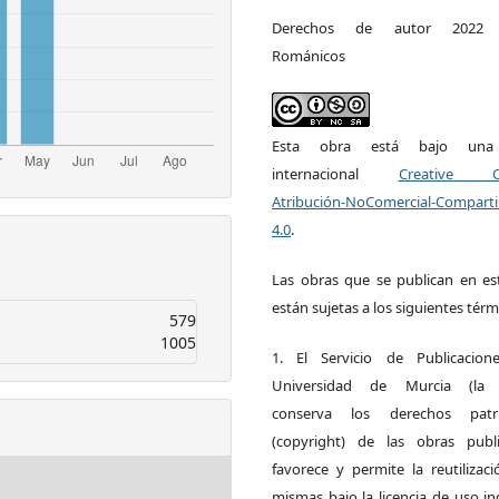
Derechos de autor 2022 E
Románicos
Esta obra está bajo una l
internacional
Creative 
Atribución-NoComercial-Comparti
4.0
.
Las obras que se publican en est
están sujetas a los siguientes térm
579
1005
1. El Servicio de Publicacion
Universidad de Murcia (la ed
conserva los derechos patri
(copyright) de las obras publ
favorece y permite la reutilizac
mismas bajo la licencia de uso i