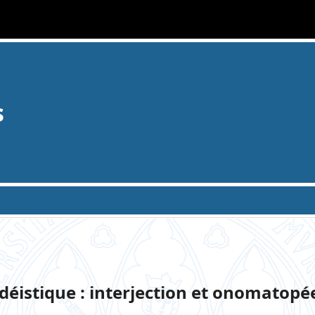
s
bédéistique : interjection et onomatopé