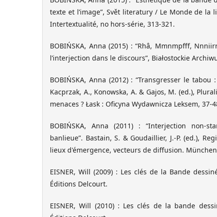
texte et l’image”, Svět literatury / Le Monde de la l
Intertextualité, no hors-série, 313-321.
BOBIŃSKA, Anna (2015) : “Rhâ, Mmnmpfff, Nnniirr
l’interjection dans le discours”, Białostockie Archi
BOBIŃSKA, Anna (2012) : “Transgresser le tabou : d
Kacprzak, A., Konowska, A. & Gajos, M. (ed.), Plural
menaces ? Łask : Oficyna Wydawnicza Leksem, 37-4
BOBIŃSKA, Anna (2011) : “Interjection non-s
banlieue”. Bastain, S. & Goudaillier, J.-P. (ed.), Re
lieux d'émergence, vecteurs de diffusion. München
EISNER, Will (2009) : Les clés de la Bande dessinée
Éditions Delcourt.
EISNER, Will (2010) : Les clés de la bande dessi