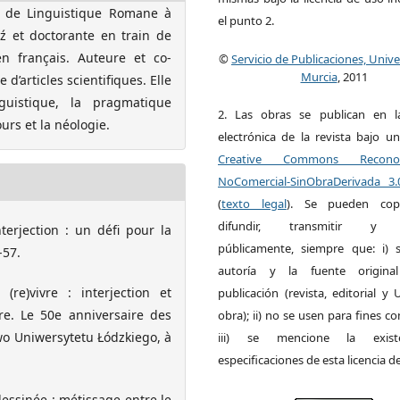
 de Linguistique Romane à
el punto 2.
dź et doctorante en train de
en français. Auteure et co-
©
Servicio de Publicaciones, Univ
Murcia
, 2011
’articles scientifiques. Elle
guistique, la pragmatique
2. Las obras se publican en l
urs et la néologie.
electrónica de la revista bajo un
Creative Commons Reconoci
NoComercial-SinObraDerivada 3
(
texto legal
). Se pueden copia
difundir, transmitir y 
erjection : un défi pour la
públicamente, siempre que: i) s
-57.
autoría y la fuente origin
re)vivre : interjection et
publicación (revista, editorial y
ivre. Le 50e anniversaire des
obra); ii) no se usen para fines co
wo Uniwersytetu Łódzkiego, à
iii) se mencione la exist
especificaciones de esta licencia d
essinée : métissage entre le