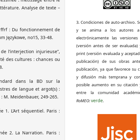
ittérature. Analyse de texte –
3. Condiciones de auto-archivo. 
ffrf : Du fonctionnement de
y se anima a los autores a 
wum Językowe, no15, 33-48.
electrónicamente las versiones 
(versión antes de ser evaluada) 
e l’interjection injurieuse”,
print (versión evaluada y acepta
ité des cultures : chances ou
publicación) de sus obras ant
8.
publicación, ya que favorece su c
y difusión más temprana y con
tandard dans la BD sur la
posible aumento en su citación 
gistres de langue et argot(s) :
entre la comunidad académ
 : M. Meidenbauer, 249-265.
verde
RoMEO:
.
 1. L’Art séquentiel. Paris :
née 2. La Narration. Paris :