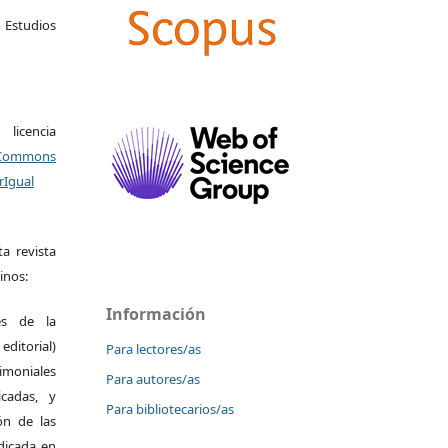
studios
icencia
Commons
rIgual
a revista
inos:
Información
es de la
itorial)
Para lectores/as
moniales
Para autores/as
icadas, y
Para bibliotecarios/as
ión de las
ndicada en