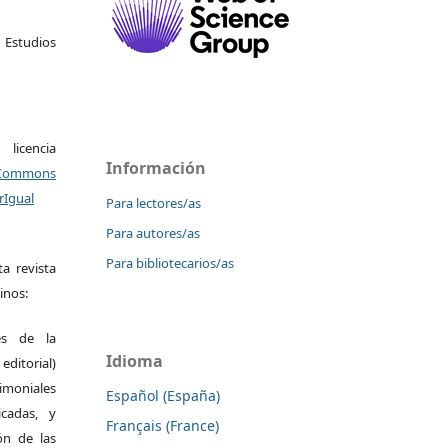
studios
icencia
Información
Commons
rIgual
Para lectores/as
Para autores/as
Para bibliotecarios/as
a revista
inos:
es de la
Idioma
itorial)
moniales
Español (España)
icadas, y
Français (France)
ión de las