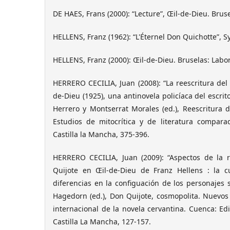
DE HAES, Frans (2000): “Lecture”, Œil-de-Dieu. Bruse
HELLENS, Franz (1962): “L'Éternel Don Quichotte”, S
HELLENS, Franz (2000): Œil-de-Dieu. Bruselas: Labor
HERRERO CECILIA, Juan (2008): “La reescritura del
de-Dieu (1925), una antinovela policíaca del escrit
Herrero y Montserrat Morales (ed.), Reescritura de
Estudios de mitocrítica y de literatura compar
Castilla la Mancha, 375-396.
HERRERO CECILIA, Juan (2009): “Aspectos de la 
Quijote en Œil-de-Dieu de Franz Hellens : la c
diferencias en la configuación de los personajes 
Hagedorn (ed.), Don Quijote, cosmopolita. Nuevos
internacional de la novela cervantina. Cuenca: Ed
Castilla La Mancha, 127-157.