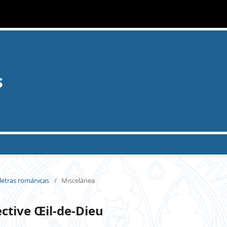
s
s letras románicas
/
Miscelánea
ective Œil-de-Dieu