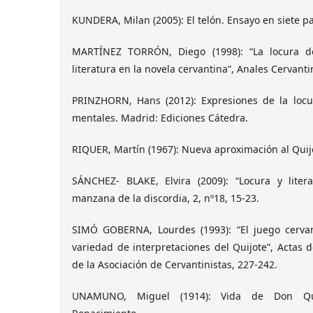
KUNDERA, Milan (2005): El telón. Ensayo en siete p
MARTÍNEZ TORRÓN, Diego (1998): “La locura de
literatura en la novela cervantina”, Anales Cervantin
PRINZHORN, Hans (2012): Expresiones de la locu
mentales. Madrid: Ediciones Cátedra.
RIQUER, Martín (1967): Nueva aproximación al Quijo
SÁNCHEZ- BLAKE, Elvira (2009): “Locura y liter
manzana de la discordia, 2, nº18, 15-23.
SIMÓ GOBERNA, Lourdes (1993): “El juego cervan
variedad de interpretaciones del Quijote”, Actas d
de la Asociación de Cervantinistas, 227-242.
UNAMUNO, Miguel (1914): Vida de Don Qui