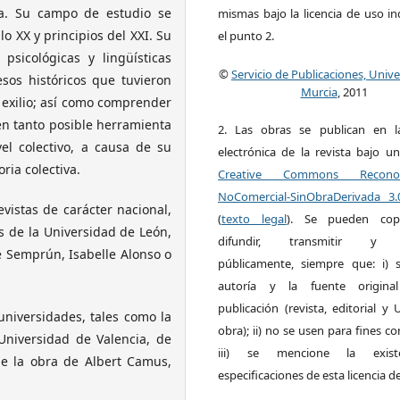
cia. Su campo de estudio se
mismas bajo la licencia de uso i
glo XX y principios del XXI. Su
el punto 2.
 psicológicas y lingüísticas
©
Servicio de Publicaciones, Univ
esos históricos que tuvieron
Murcia
, 2011
l exilio; así como comprender
 en tanto posible herramienta
2. Las obras se publican en l
el colectivo, a causa de su
electrónica de la revista bajo un
ria colectiva.
Creative Commons Reconoci
NoComercial-SinObraDerivada 3
evistas de carácter nacional,
(
texto legal
). Se pueden copia
 de la Universidad de León,
difundir, transmitir y 
 Semprún, Isabelle Alonso o
públicamente, siempre que: i) s
autoría y la fuente origin
publicación (revista, editorial y
universidades, tales como la
obra); ii) no se usen para fines co
Universidad de Valencia, de
iii) se mencione la exist
e la obra de Albert Camus,
especificaciones de esta licencia d