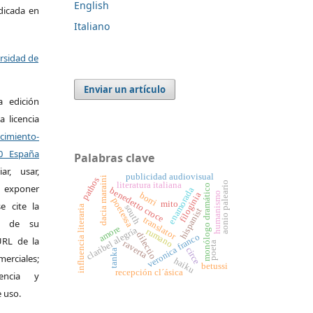
English
ndicada en
Italiano
ersidad de
Enviar un artículo
a edición
a licencia
miento-
.0 España
Palabras clave
r, usar,
publicidad audiovisual
dacia maraini
pathos
literatura italiana
aonio paleario
exponer
monólogo dramático
enamorada
benedetto croce
humanismo
borri
filoginia
poetessa
mito
e cite la
south
influencia literaria
hispanist
translator
al de su
amore
claribel alegría
rumano
dilectio
veronica franco
 URL de la
raverta
poeta
circe
tanka
merciales;
haiku
betussi
recepción cl´ásica
encia y
e uso.