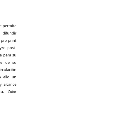
Se permite
difundir
pre-print
y/o post-
da para su
es de su
irculación
 ello un
y alcance
ica.
Color