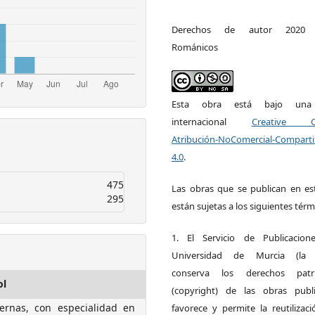
Derechos de autor 2020 E
Románicos
Esta obra está bajo una l
internacional
Creative 
Atribución-NoComercial-Comparti
4.0
.
475
Las obras que se publican en est
295
están sujetas a los siguientes térm
1. El Servicio de Publicacion
Universidad de Murcia (la ed
conserva los derechos patri
ol
(copyright) de las obras publ
ernas, con especialidad en
favorece y permite la reutilizac