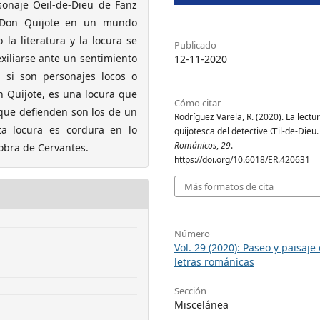
rsonaje Oeil-de-Dieu de Fanz
 Don Quijote en un mundo
la literatura y la locura se
Publicado
xiliarse ante un sentimiento
12-11-2020
á si son personajes locos o
n Quijote, es una locura que
Cómo citar
 que defienden son los de un
Rodríguez Varela, R. (2020). La lectu
ta locura es cordura en lo
quijotesca del detective Œil-de-Dieu
Románicos
,
29
.
 obra de Cervantes.
https://doi.org/10.6018/ER.420631
Más formatos de cita
Número
Vol. 29 (2020): Paseo y paisaje 
letras románicas
Sección
Miscelánea