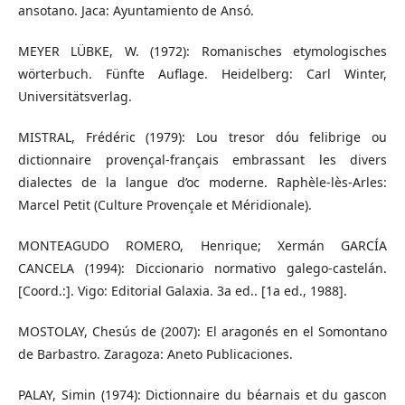
ansotano. Jaca: Ayuntamiento de Ansó.
MEYER LÜBKE, W. (1972): Romanisches etymologisches
wörterbuch. Fünfte Auflage. Heidelberg: Carl Winter,
Universitätsverlag.
MISTRAL, Frédéric (1979): Lou tresor dóu felibrige ou
dictionnaire provençal-français embrassant les divers
dialectes de la langue d’oc moderne. Raphèle-lès-Arles:
Marcel Petit (Culture Provençale et Méridionale).
MONTEAGUDO ROMERO, Henrique; Xermán GARCÍA
CANCELA (1994): Diccionario normativo galego-castelán.
[Coord.:]. Vigo: Editorial Galaxia. 3a ed.. [1a ed., 1988].
MOSTOLAY, Chesús de (2007): El aragonés en el Somontano
de Barbastro. Zaragoza: Aneto Publicaciones.
PALAY, Simin (1974): Dictionnaire du béarnais et du gascon