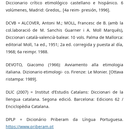
Diccionario crítico etimológico castellano e hispánico. 6
volúmenes, Madrid: Gredos,. [4a reim- presión, 1996].
DCVB = ALCOVER, Antoni M.; MOLL, Francesc de B. (amb la
col.laboració de M. Sanchis Guarner i A. Moll Marqués),
Diccionari català-valencià-balear. 10 vols. Palma de Mallorca:
editorial Moll, 1a ed., 1951; 2a ed. corregida y puesta al día,
1968; 6a reimpr. 1988.
DEVOTO, Giacomo (1966): Avviamento alla etimologia
italiana. Dizionario etimologi- co. Firenze: Le Monier. [Ottava
ristampa: 1989].
DLlC (2007) = Institut d’Estudis Catalans: Diccionari de la
llengua catalana. Segona edició. Barcelona: Edicions 62 /
Enciclopèdia Catalana.
DPLP = Dicionário Priberam da Língua Portuguesa.
https://www.priberam.pt