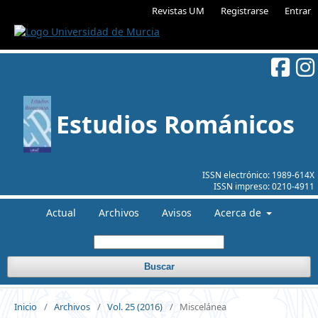
Revistas UM
Registrarse
Entrar
Estudios Románicos
ISSN electrónico:
1989-614X
ISSN impreso:
0210-4911
Actual
Archivos
Avisos
Acerca de
Buscar
Inicio
/
Archivos
/
Vol. 25 (2016)
/
Miscelánea