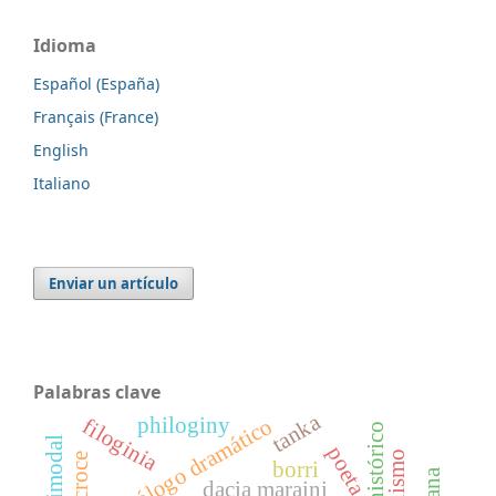
Idioma
Español (España)
Français (France)
English
Italiano
Enviar un artículo
Palabras clave
tanka
philoginy
monólogo dramático
filoginia
teatro histórico
poeta
borri
dacia maraini