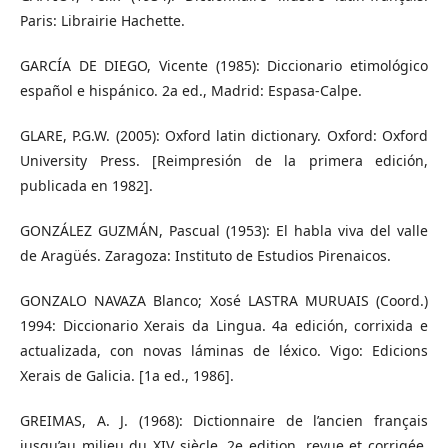
Paris: Librairie Hachette.
GARCÍA DE DIEGO, Vicente (1985): Diccionario etimológico
español e hispánico. 2a ed., Madrid: Espasa-Calpe.
GLARE, P.G.W. (2005): Oxford latin dictionary. Oxford: Oxford
University Press. [Reimpresión de la primera edición,
publicada en 1982].
GONZÁLEZ GUZMÁN, Pascual (1953): El habla viva del valle
de Aragüés. Zaragoza: Instituto de Estudios Pirenaicos.
GONZALO NAVAZA Blanco; Xosé LASTRA MURUAIS (Coord.)
1994: Diccionario Xerais da Lingua. 4a edición, corrixida e
actualizada, con novas láminas de léxico. Vigo: Edicions
Xerais de Galicia. [1a ed., 1986].
GREIMAS, A. J. (1968): Dictionnaire de l’ancien français
jusqu’au milieu du XIV siècle. 2e edition, revue et corrigée.