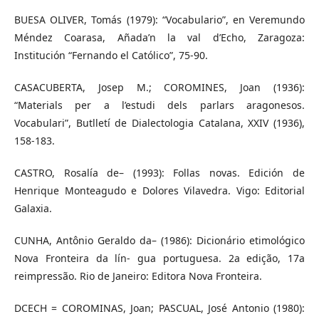
BUESA OLIVER, Tomás (1979): “Vocabulario”, en Veremundo
Méndez Coarasa, Añada’n la val d’Echo, Zaragoza:
Institución “Fernando el Católico”, 75-90.
CASACUBERTA, Josep M.; COROMINES, Joan (1936):
“Materials per a l’estudi dels parlars aragonesos.
Vocabulari”, Butlletí de Dialectologia Catalana, XXIV (1936),
158-183.
CASTRO, Rosalía de– (1993): Follas novas. Edición de
Henrique Monteagudo e Dolores Vilavedra. Vigo: Editorial
Galaxia.
CUNHA, Antônio Geraldo da– (1986): Dicionário etimológico
Nova Fronteira da lín- gua portuguesa. 2a edição, 17a
reimpressão. Rio de Janeiro: Editora Nova Fronteira.
DCECH = COROMINAS, Joan; PASCUAL, José Antonio (1980):