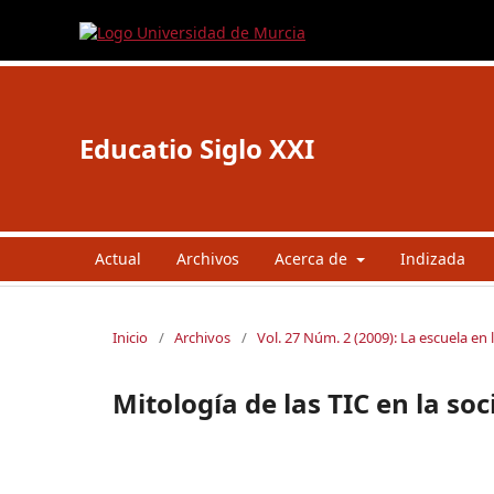
Educatio Siglo XXI
Actual
Archivos
Acerca de
Indizada
Inicio
/
Archivos
/
Vol. 27 Núm. 2 (2009): La escuela en 
Mitología de las TIC en la so