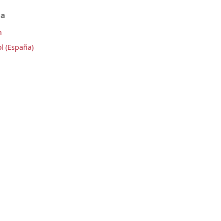
ma
h
l (España)