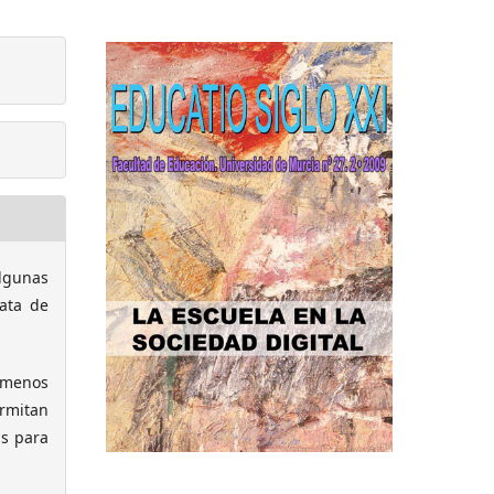
lgunas
rata de
o menos
ermitan
as para