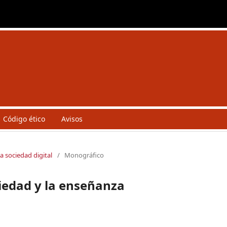
Código ético
Avisos
la sociedad digital
/
Monográfico
ciedad y la enseñanza