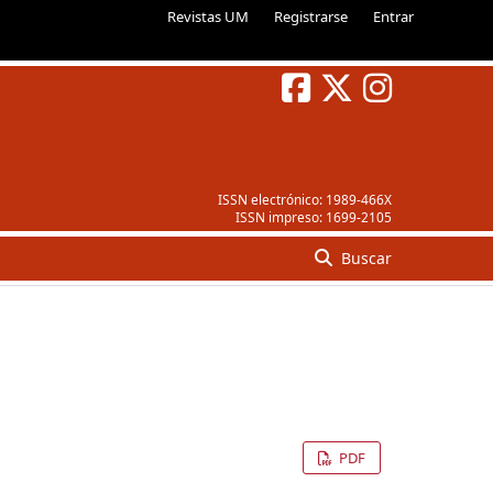
Revistas UM
Registrarse
Entrar
ISSN electrónico:
1989-466X
ISSN impreso:
1699-2105
Buscar
PDF