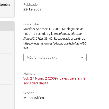
Publicado
etender
22-12-2009
Cómo citar
Martínez Sánchez, F. (2009). Mitología de las
TIC en la sociedad y la enseñanza.
Educatio
Siglo XXI
,
27
(2), 33–42. Recuperado a partir de
https://revistas.um.es/educatio/article/view/90
941
Más formatos de cita
Número
Vol. 27 Núm. 2 (2009): La escuela en la
sociedad digital
Sección
Monográfico