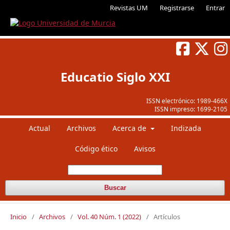
Revistas UM
Registrarse
Entrar
Educatio Siglo XXI
ISSN electrónico:
1989-466X
ISSN impreso:
1699-2105
Actual
Archivos
Acerca de
Indizada
Código ético
Avisos
Buscar
Inicio
/
Archivos
/
Vol. 40 Núm. 1 (2022)
/
Artículos