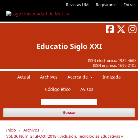
Revistas UM
Registrarse
Entrar
Educatio Siglo XXI
ISSN electrónico:
1989-466X
ISSN impreso:
1699-2105
Actual
Archivos
Acerca de
Indizada
Código ético
Avisos
Buscar
Inicio
/
Archivos
/
Vol. 36 Núm. 2 Jul-Oct (2018): Inclusión, Tecnologías Educativas y