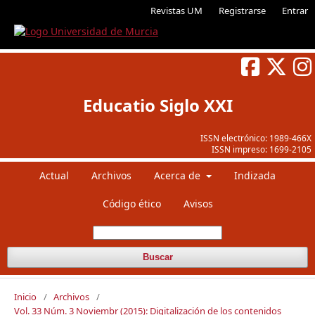
Revistas UM
Registrarse
Entrar
Educatio Siglo XXI
ISSN electrónico:
1989-466X
ISSN impreso:
1699-2105
Actual
Archivos
Acerca de
Indizada
Código ético
Avisos
Buscar
Inicio
/
Archivos
/
Vol. 33 Núm. 3 Noviembr (2015): Digitalización de los contenidos