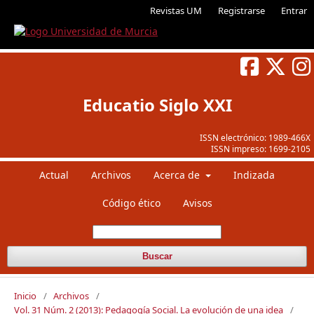
Revistas UM
Registrarse
Entrar
Educatio Siglo XXI
ISSN electrónico:
1989-466X
ISSN impreso:
1699-2105
Actual
Archivos
Acerca de
Indizada
Código ético
Avisos
Buscar
Inicio
/
Archivos
/
Vol. 31 Núm. 2 (2013): Pedagogía Social. La evolución de una idea
/