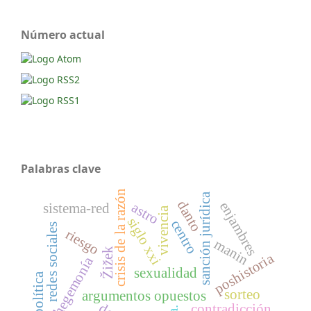
Número actual
Palabras clave
crisis de la razón
sanción jurídica
danto
enjambres
astro
sistema-red
vivencia
siglo xxi
centro
redes sociales
riesgo
manin
Žižek
poshistoria
hegemonía
sexualidad
tecnopolítica
sorteo
argumentos opuestos
contradicción