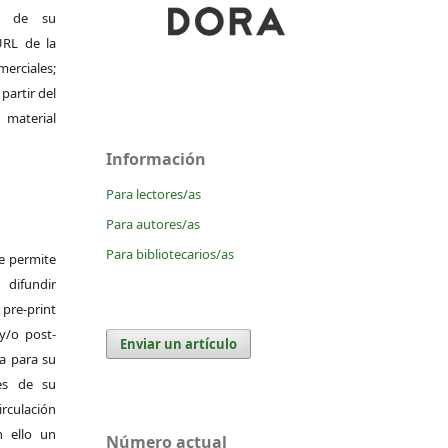
al de su
 URL de la
merciales;
 partir del
 material
Información
Para lectores/as
Para autores/as
Para bibliotecarios/as
Se permite
difundir
pre-print
y/o post-
Enviar un artículo
da para su
es de su
irculación
 ello un
Número actual