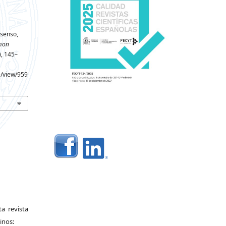
nsenso,
mon
), 145–
e/view/959
a revista
inos: