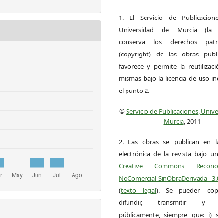
1. El Servicio de Publicacion
Universidad de Murcia (la ed
conserva los derechos patri
(copyright) de las obras publ
favorece y permite la reutilizac
mismas bajo la licencia de uso i
el punto 2.
©
Servicio de Publicaciones, Univ
Murcia
, 2011
2. Las obras se publican en l
electrónica de la revista bajo un
Creative Commons Reconoci
NoComercial-SinObraDerivada 3
(
texto legal
). Se pueden copia
difundir, transmitir y 
públicamente, siempre que: i) s