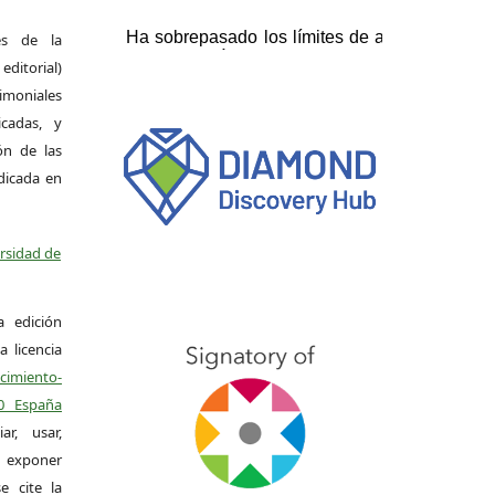
es de la
itorial)
moniales
icadas, y
ión de las
ndicada en
ersidad de
a edición
a licencia
miento-
.0 España
r, usar,
exponer
e cite la