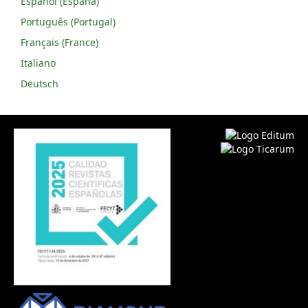
Español (España)
Português (Portugal)
Français (France)
Italiano
Deutsch