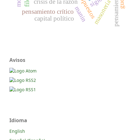
crisis de la razón
masonería
manin
pensamiento crítico
capital político
Avisos
Idioma
English