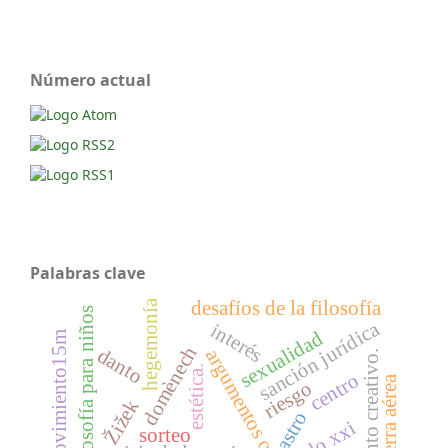
Número actual
Palabras clave
desafíos de la filosofía
hegemonía
filosofía para niños
sanción jurídica
interés
sexualidad
movimiento15m
domènech
danto
argumentos opuestos
pensamiento creativo.
estética.
centro
guerra aérea
riesgo
Žižek
astro
siglo xxi
sorteo