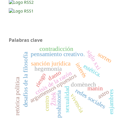
Palabras clave
contradicción
siglo xxi
sorteo
pensamiento creativo.
desafíos de la filosofía
sanción jurídica
interés
estética.
hegemonía
danto
crisis de la razón
riesgo
argumentos opuestos
retórica política
domènech
manin
sexualidad
redes sociales
astro
enjambres
poshistoria
Žižek
vivencia
centro