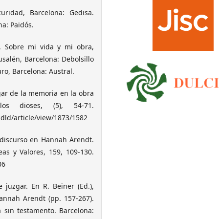
uridad, Barcelona: Gedisa.
na: Paidós.
. Sobre mi vida y mi obra,
usalén, Barcelona: Debolsillo
uro, Barcelona: Austral.
ugar de la memoria en la obra
s dioses, (5), 54-71.
dld/article/view/1873/1582
l discurso en Hannah Arendt.
deas y Valores, 159, 109-130.
06
 juzgar. En R. Beiner (Ed.),
Hannah Arendt (pp. 157-267).
a sin testamento. Barcelona: