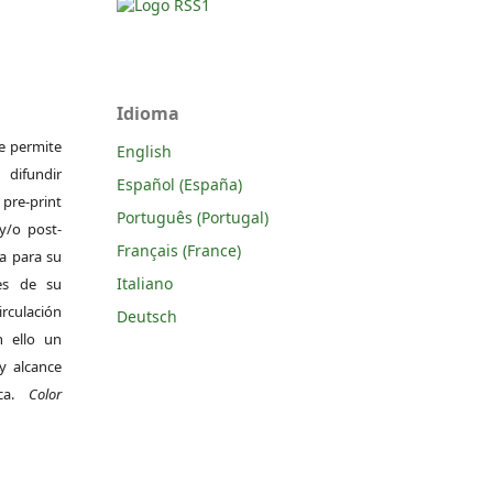
Idioma
Se permite
English
difundir
Español (España)
pre-print
Português (Portugal)
y/o post-
Français (France)
da para su
Italiano
es de su
irculación
Deutsch
 ello un
y alcance
ica.
Color