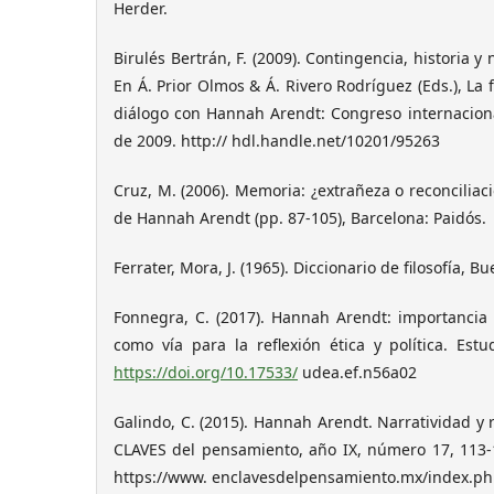
Herder.
Birulés Bertrán, F. (2009). Contingencia, historia 
En Á. Prior Olmos & Á. Rivero Rodríguez (Eds.), La f
diálogo con Hannah Arendt: Congreso internaciona
de 2009. http:// hdl.handle.net/10201/95263
Cruz, M. (2006). Memoria: ¿extrañeza o reconciliació
de Hannah Arendt (pp. 87-105), Barcelona: Paidós.
Ferrater, Mora, J. (1965). Diccionario de filosofía, 
Fonnegra, C. (2017). Hannah Arendt: importancia de
como vía para la reflexión ética y política. Estud
https://doi.org/10.17533/
udea.ef.n56a02
Galindo, C. (2015). Hannah Arendt. Narratividad y re
CLAVES del pensamiento, año IX, número 17, 113-
https://www. enclavesdelpensamiento.mx/index.php