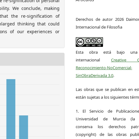
e re-signification of personal
bility. We conclude, making
that the re-signification of
Derechos de autor 2026 Daimon
nlarged thinking that could
Internacional de Filosofia
tions of our experiences or
Esta obra está bajo una l
internacional
Creative 
Reconocimiento-NoComercial-
SinObraDerivada 3.0
.
Las obras que se publican en est
están sujetas a los siguientes térm
1. El Servicio de Publicacion
Universidad de Murcia (la ed
conserva los derechos patri
(copyright) de las obras publ