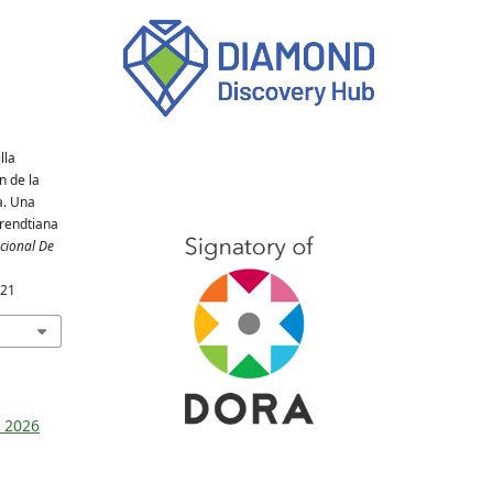
lla
n de la
a. Una
arendtiana
cional De
321
o 2026