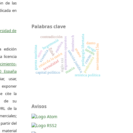
ión de las
ndicada en
Palabras clave
ersidad de
pedagogía libertaria
contradicción
domènech
argumentos opuestos
hegemonía
estética.
danto
movimiento15m
riesgo
guerra marítima
a edición
Žižek
interés
sorteo
vivencia
sanción jurídica
astro
crisis de la razón
centro
a licencia
poshistoria
siglo xxi
sexualidad
miento-
manin
.0 España
capital político
retórica política
r, usar,
exponer
e cite la
al de su
Avisos
 URL de la
merciales;
 partir del
 material