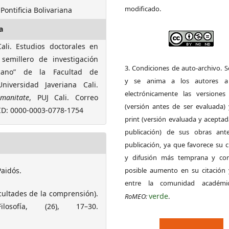
modificado.
Pontificia Bolivariana
a
Cali. Estudios doctorales en
 semillero de investigación
3. Condiciones de auto-archivo. 
ricano” de la Facultad de
y se anima a los autores a 
niversidad Javeriana Cali.
electrónicamente las versiones 
manitate
, PUJ Cali. Correo
(versión antes de ser evaluada) 
D: 0000-0003-0778-1754
print (versión evaluada y acepta
publicación) de sus obras ant
publicación, ya que favorece su c
y difusión más temprana y con
Paidós.
posible aumento en su citación 
entre la comunidad académ
icultades de la comprensión).
verde
RoMEO:
.
osofía, (26), 17–30.