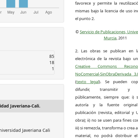
favorece y permite la reutilizac
mismas bajo la licencia de uso i
el punto 2.
©
Servicio de Publicaciones, Univ
Murcia
, 2011
2. Las obras se publican en l
85
electrónica de la revista bajo un
18
Creative Commons Reconoci
1
NoComercial-SinObraDerivada 3
(
texto legal
). Se pueden copia
difundir, transmitir y 
públicamente, siempre que: i) s
autoría y la fuente origin
idad Javeriana-Cali.
publicación (revista, editorial y
obra); ii) no se usen para fines co
iii) si remezcla, transforma o crea a
niversidad Javeriana Cali
material, no podrá distribuir el