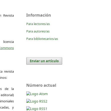
Información
 Revista
Para lectores/as
Para autores/as
Para bibliotecarios/as
icencia
Commons
Enviar un artículo
a revista
inos:
Número actual
es de la
itorial)
moniales
icadas, y