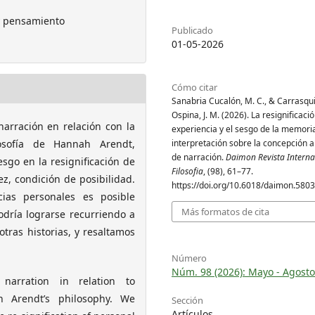
 y pensamiento
Publicado
01-05-2026
Cómo citar
Sanabria Cucalón, M. C., & Carrasqui
Ospina, J. M. (2026). La resignificació
rración en relación con la
experiencia y el sesgo de la memori
osofía de Hannah Arendt,
interpretación sobre la concepción 
de narración.
Daimon Revista Interna
sgo en la resignificación de
Filosofia
, (98), 61–77.
z, condición de posibilidad.
https://doi.org/10.6018/daimon.580
cias personales es posible
Más formatos de cita
dría lograrse recurriendo a
otras historias, y resaltamos
Número
Núm. 98 (2026): Mayo - Agost
narration in relation to
 Arendt’s philosophy. We
Sección
Artículos