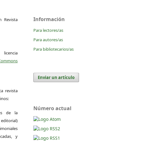
Información
 Revista
Para lectores/as
Para autores/as
Para bibliotecarios/as
icencia
Commons
Enviar un artículo
a revista
inos:
Número actual
es de la
itorial)
moniales
icadas, y