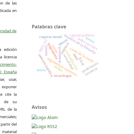
ión de las
ndicada en
Palabras clave
ersidad de
capital político
desafíos de la filosofía
ceguera moral
sorteo
redes sociales
manin
siglo xxi
estética.
hegemonía
centro
interés
crisis de la razón
domènech
a edición
contradicción
astro
sanción jurídica
sexualidad
a licencia
Žižek
argumentos opuestos
poshistoria
miento-
riesgo
vivencia
danto
.0 España
tecnología
r, usar,
exponer
e cite la
al de su
Avisos
 URL de la
merciales;
 partir del
 material