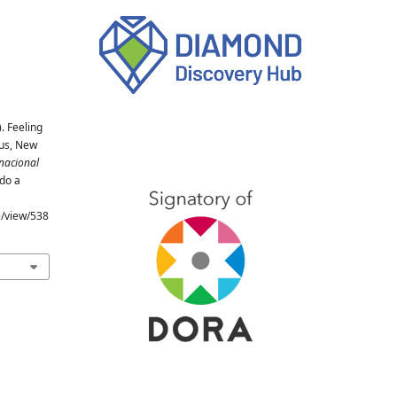
. Feeling
us, New
nacional
ado a
e/view/538