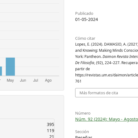
Publicado
01-05-2024
Cómo citar
Lopes, E. (2024). DAMASIO, A. (2021)
and Knowing: Making Minds Conscio
York: Pantheon.
Daimon Revista Inter
De Filosofia
, (92), 224–227. Recuper
partir de
https://revistas.um.es/daimon/articl
761
Más formatos de cita
Número
Núm. 92 (2024): Mayo - Agosto
395
119
Sección
21
Reseñas