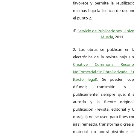
favorece y permite la reutilizac
mismas bajo la licencia de uso i
el punto 2.
©
Servicio de Publicaciones, Univ
Murcia
, 2011
2. Las obras se publican en l
electrónica de la revista bajo un
Creative Commons Reconoci
NoComercial-SinObraDerivada 3
(
texto legal
). Se pueden copia
difundir, transmitir y 
públicamente, siempre que: i) s
autoría y la fuente origin
publicación (revista, editorial y
obra); ii) no se usen para fines co
iii) si remezcla, transforma o crea a
material, no podrá distribuir el