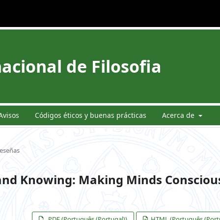
acional de Filosofia
Avisos
Códigos éticos y buenas prácticas
Acerca de
eseñas
 and Knowing: Making Minds Consciou
PDF (Português (Portugal))
HTML (Português (Portu