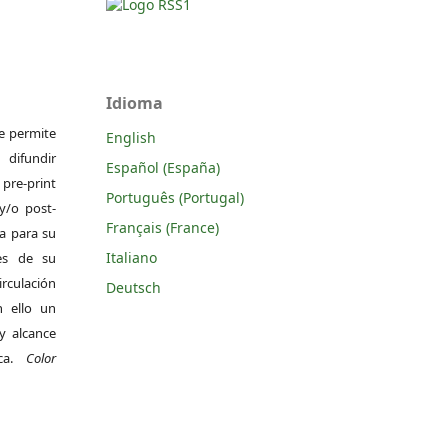
Idioma
Se permite
English
difundir
Español (España)
pre-print
Português (Portugal)
y/o post-
Français (France)
da para su
Italiano
es de su
irculación
Deutsch
 ello un
y alcance
ica.
Color