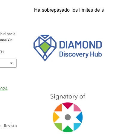
biri hacia
ional De
831
2024
 Revista