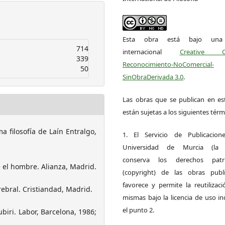
Esta obra está bajo una l
714
internacional
Creative 
339
Reconocimiento-NoComercial-
50
SinObraDerivada 3.0
.
Las obras que se publican en est
están sujetas a los siguientes térm
a filosofía de Laín Entralgo,
1. El Servicio de Publicacion
Universidad de Murcia (la ed
conserva los derechos patri
re el hombre. Alianza, Madrid.
(copyright) de las obras publ
favorece y permite la reutilizac
rebral. Cristiandad, Madrid.
mismas bajo la licencia de uso i
el punto 2.
ubiri. Labor, Barcelona, 1986;