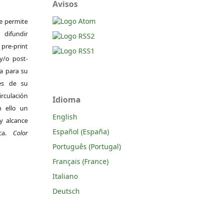
Avisos
Se permite
difundir
pre-print
y/o post-
da para su
es de su
irculación
Idioma
 ello un
English
y alcance
Español (España)
ica.
Color
Português (Portugal)
Français (France)
Italiano
Deutsch