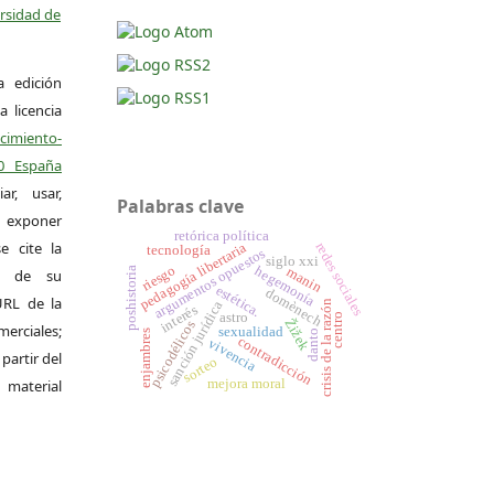
ersidad de
a edición
a licencia
miento-
.0 España
r, usar,
Palabras clave
exponer
retórica política
e cite la
pedagogía libertaria
redes sociales
tecnología
argumentos opuestos
siglo xxi
riesgo
hegemonía
manin
poshistoria
al de su
estética.
domènech
 URL de la
crisis de la razón
sanción jurídica
interés
astro
centro
Žižek
psicodélicos
merciales;
sexualidad
enjambres
danto
contradicción
vivencia
 partir del
sorteo
 material
mejora moral