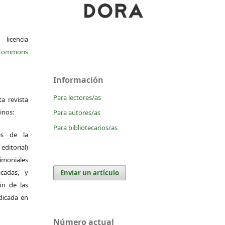
icencia
Commons
Información
Para lectores/as
a revista
inos:
Para autores/as
Para bibliotecarios/as
es de la
itorial)
moniales
icadas, y
Enviar un artículo
ión de las
ndicada en
Número actual