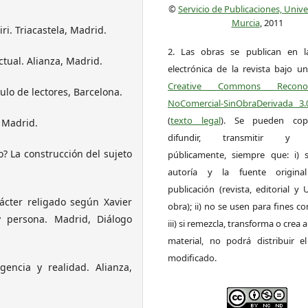
©
Servicio de Publicaciones, Univ
Murcia
, 2011
iri. Triacastela, Madrid.
2. Las obras se publican en l
ctual. Alianza, Madrid.
electrónica de la revista bajo un
Creative Commons Reconoci
culo de lectores, Barcelona.
NoComercial-SinObraDerivada 3
(
texto legal
). Se pueden copia
, Madrid.
difundir, transmitir y 
o? La construcción del sujeto
públicamente, siempre que: i) s
autoría y la fuente origin
publicación (revista, editorial y
rácter religado según Xavier
obra); ii) no se usen para fines co
 y persona. Madrid, Diálogo
iii) si remezcla, transforma o crea a
material, no podrá distribuir el
modificado.
igencia y realidad. Alianza,