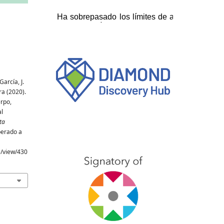
arcía, J.
a (2020).
rpo,
al
ta
perado a
e/view/430