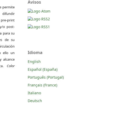
Avisos
Se permite
difundir
pre-print
y/o post-
da para su
es de su
irculación
Idioma
 ello un
y alcance
English
ica.
Color
Español (España)
Português (Portugal)
Français (France)
Italiano
Deutsch