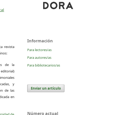
cal
Información
a revista
Para lectores/as
inos:
Para autores/as
es de la
Para bibliotecarios/as
itorial)
moniales
icadas, y
Enviar un artículo
ión de las
ndicada en
Número actual
ersidad de