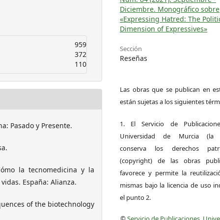
Diciembre. Monográfico sobre
«Expressing Hatred: The Politi
Dimension of Expressives»
959
Sección
372
Reseñas
110
Las obras que se publican en est
están sujetas a los siguientes térm
1. El Servicio de Publicacion
ona: Pasado y Presente.
Universidad de Murcia (la ed
sa.
conserva los derechos patri
(copyright) de las obras publ
 Cómo la tecnomedicina y la
favorece y permite la reutilizac
vidas. España: Alianza.
mismas bajo la licencia de uso i
el punto 2.
quences of the biotechnology
©
Servicio de Publicaciones, Univ