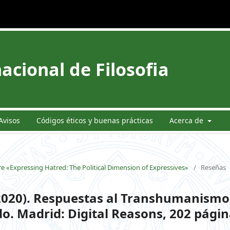
acional de Filosofia
Avisos
Códigos éticos y buenas prácticas
Acerca de
e «Expressing Hatred: The Political Dimension of Expressives»
/
Reseñas
020). Respuestas al Transhumanismo
do. Madrid: Digital Reasons, 202 págin