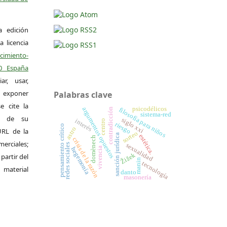
a edición
a licencia
miento-
.0 España
r, usar,
exponer
Palabras clave
e cite la
psicodélicos
argumentos opuestos
filosofía para niños
contradicción
sistema-red
al de su
siglo xxi
interés
centro
riesgo
pensamiento crítico
astro
 URL de la
sorteo
sanción jurídica
estética.
domènech
crisis de la razón
merciales;
sexualidad
redes sociales
vivencia
hegemonía
Žižek
 partir del
manin
tecnología
 material
danto
masonería