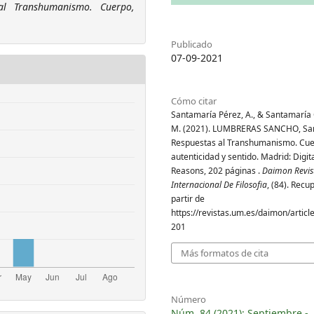
al Transhumanismo. Cuerpo,
Publicado
07-09-2021
Cómo citar
Santamaría Pérez, A., & Santamaría G
M. (2021). LUMBRERAS SANCHO, Sar
Respuestas al Transhumanismo. Cue
autenticidad y sentido. Madrid: Digit
Reasons, 202 páginas .
Daimon Revis
Internacional De Filosofia
, (84). Recu
partir de
https://revistas.um.es/daimon/articl
201
Más formatos de cita
Número
Núm. 84 (2021): Septiembre -