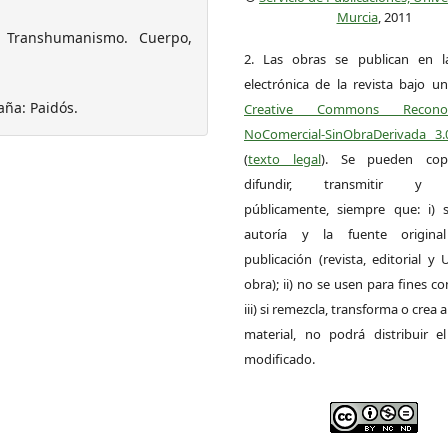
Murcia
, 2011
l Transhumanismo. Cuerpo,
2. Las obras se publican en l
electrónica de la revista bajo un
paña: Paidós.
Creative Commons Reconoci
NoComercial-SinObraDerivada 3
(
texto legal
). Se pueden copia
difundir, transmitir y 
públicamente, siempre que: i) s
autoría y la fuente origin
publicación (revista, editorial y
obra); ii) no se usen para fines co
iii) si remezcla, transforma o crea a
material, no podrá distribuir el
modificado.