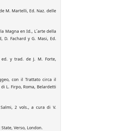
e M. Martelli, Ed. Naz. delle
la Magna en Id., L´arte della
nd, D. Fachard y G. Masi, Ed.
 ed. y trad. de J. M. Forte,
o, con il Trattato circa il
di L. Firpo, Roma, Belardetti
almi, 2 vols., a cura di V.
 State, Verso, London.