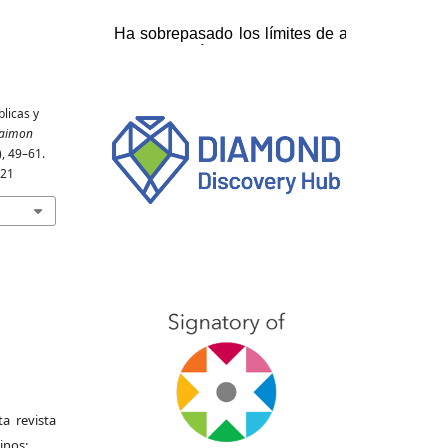
blicas y
aimon
), 49–61.
821
a revista
inos: