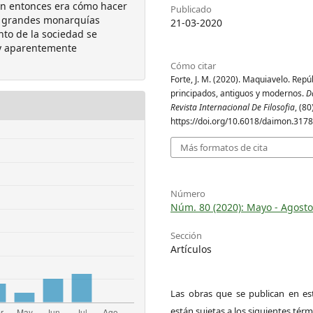
ón entonces era cómo hacer
Publicado
as grandes monarquías
21-03-2020
ento de la sociedad se
y aparentemente
Cómo citar
Forte, J. M. (2020). Maquiavelo. Repú
principados, antiguos y modernos.
D
Revista Internacional De Filosofia
, (80
https://doi.org/10.6018/daimon.317
Más formatos de cita
Número
Núm. 80 (2020): Mayo - Agosto
Sección
Artículos
Las obras que se publican en est
están sujetas a los siguientes térm