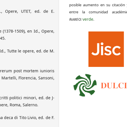
posible aumento en su citación 
d., Opere, UTET, ed. de E.
entre la comunidad académ
verde
RoMEO:
.
 (1378-1509), en Id., Opere,
245.
Id., Tutte le opere, ed. de M.
 rerum post mortem iunioris
 Martelli, Florencia, Sansoni,
itti politici minori, ed. de J-
pere, Roma, Salerno.
 deca di Tito Livio, ed. de F.