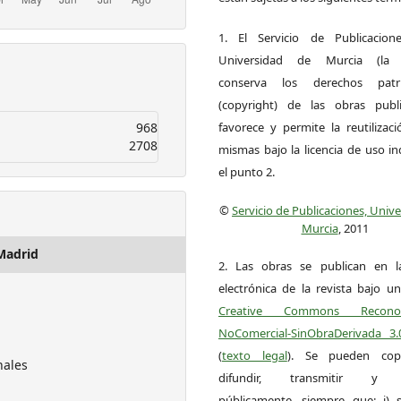
1. El Servicio de Publicacion
Universidad de Murcia (la ed
conserva los derechos patri
(copyright) de las obras publ
968
favorece y permite la reutilizac
2708
mismas bajo la licencia de uso i
el punto 2.
©
Servicio de Publicaciones, Univ
Murcia
, 2011
Madrid
2. Las obras se publican en l
electrónica de la revista bajo un
Creative Commons Reconoci
NoComercial-SinObraDerivada 3
(
texto legal
). Se pueden copia
nales
difundir, transmitir y 
públicamente, siempre que: i) s