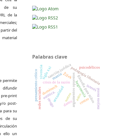
al de su
 URL de la
merciales;
 partir del
 material
Palabras clave
sanción jurídica
vivencia
siglo xxi
psicodélicos
pedagogía libertaria
pensamiento crítico
Žižek
manin
argumentos opuestos
filosofía para niños
Se permite
hegemonía
crisis de la razón
interés
domènech
difundir
sexualidad
redes sociales
mejora moral
estética.
sorteo
astro
pre-print
centro
riesgo
danto
y/o post-
da para su
es de su
irculación
 ello un