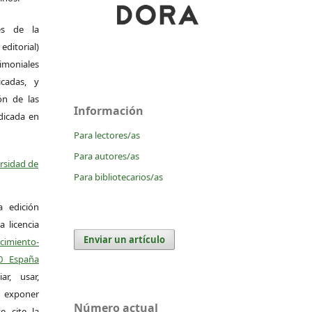
es de la
itorial)
moniales
icadas, y
ión de las
Información
ndicada en
Para lectores/as
Para autores/as
ersidad de
Para bibliotecarios/as
a edición
a licencia
Enviar un artículo
miento-
.0 España
r, usar,
exponer
Número actual
e cite la