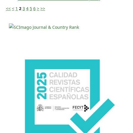
<<
<
1
2
3
4
5
6
>
>>