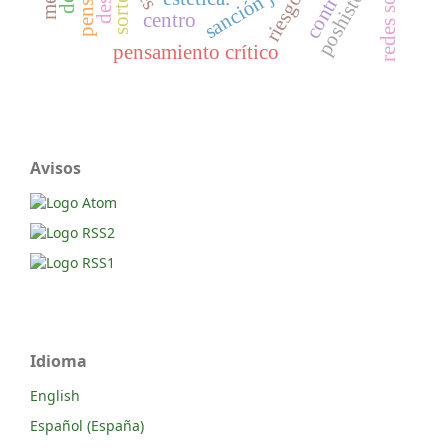
redes sociales
poshistoria
sorteo
riesgo
centro
pensamiento crítico
Avisos
Idioma
English
Español (España)