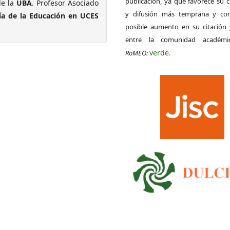
publicación, ya que favorece su c
de la
UBA
. Profesor Asociado
y difusión más temprana y con
fía de la Educación en UCES
posible aumento en su citación 
entre la comunidad académ
verde
RoMEO:
.