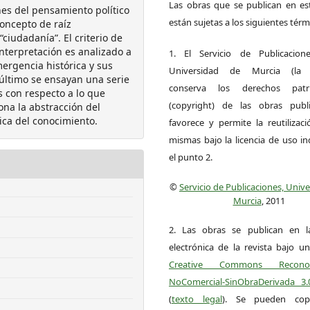
Las obras que se publican en est
nes del pensamiento político
están sujetas a los siguientes térm
oncepto de raíz
iudadanía”. El criterio de
 interpretación es analizado a
1. El Servicio de Publicacion
mergencia histórica y sus
Universidad de Murcia (la ed
 último se ensayan una serie
conserva los derechos patri
s con respecto a lo que
(copyright) de las obras publ
ona la abstracción del
ica del conocimiento.
favorece y permite la reutilizac
mismas bajo la licencia de uso i
el punto 2.
©
Servicio de Publicaciones, Univ
Murcia
, 2011
2. Las obras se publican en l
electrónica de la revista bajo un
Creative Commons Reconoci
NoComercial-SinObraDerivada 3
(
texto legal
). Se pueden copia