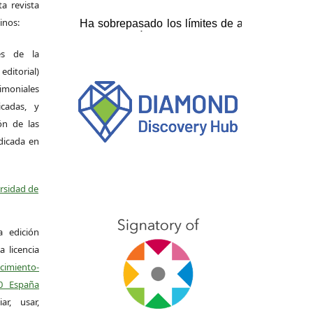
a revista
inos:
es de la
itorial)
moniales
icadas, y
ión de las
ndicada en
ersidad de
a edición
a licencia
miento-
.0 España
r, usar,