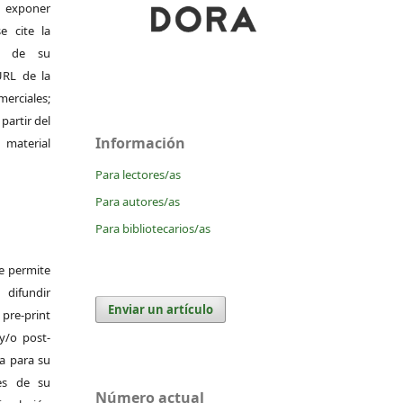
exponer
e cite la
al de su
 URL de la
merciales;
 partir del
Información
 material
Para lectores/as
Para autores/as
Para bibliotecarios/as
Se permite
difundir
Enviar un artículo
pre-print
y/o post-
da para su
es de su
Número actual