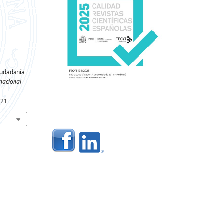
iudadanía
nacional
721