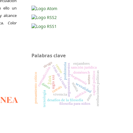
irculación
 ello un
y alcance
ica.
Color
Palabras clave
riesgo
enjambres
poshistoria
argumentos opuestos
centro
crisis de la razón
sanción jurídica
contradicción
domènech
retribuciones políticas
capital político
pensamiento crítico
hegemonía
sorteo
siglo xxi
Žižek
sexualidad
manin
danto
interés
estética.
tecnología
vivencia
astro
desafíos de la filosofía
filosofía para niños