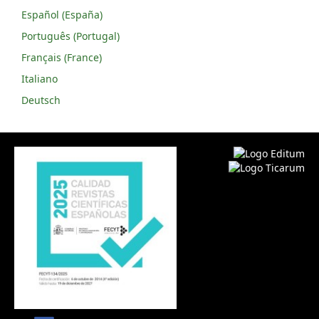
Español (España)
Português (Portugal)
Français (France)
Italiano
Deutsch