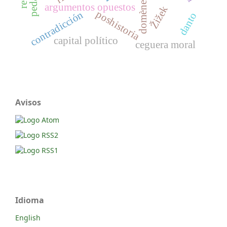
domènech
argumentos opuestos
Žižek
poshistoria
contradicción
danto
capital político
ceguera moral
Avisos
Idioma
English