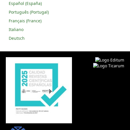
Español (España)
Português (Portugal)
Français (France)
Italiano
Deutsch