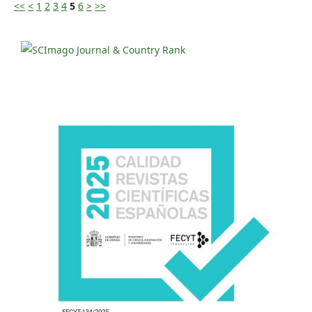
<<
<
1
2
3
4
5
6
>
>>