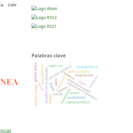
ica.
Color
Palabras clave
guerra aérea
siglo xxi
sanción jurídica
psicodélicos
tecnopolítica
desafíos de la filosofía
redes sociales
estética.
hegemonía
sexualidad
vivencia
crisis de la razón
astro
danto
argumentos opuestos
sorteo
Žižek
antonio negri
manin
domènech
centro
interés
riesgo
poshistoria
capital político
encias