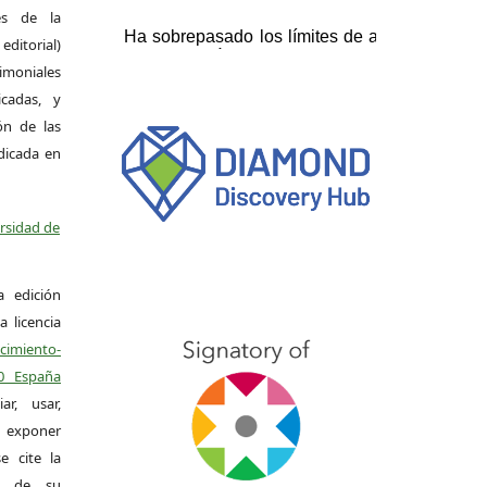
es de la
itorial)
moniales
icadas, y
ión de las
ndicada en
ersidad de
a edición
a licencia
miento-
.0 España
r, usar,
exponer
e cite la
al de su