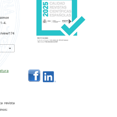
aimon
, 1–4.
e/view/174
ratura
a revista
inos: