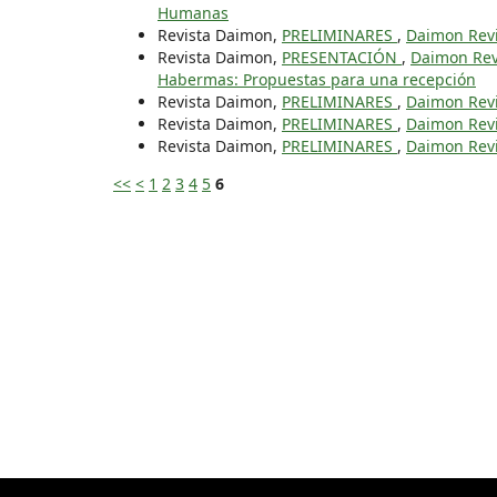
Humanas
Revista Daimon,
PRELIMINARES
,
Daimon Revis
Revista Daimon,
PRESENTACIÓN
,
Daimon Revi
Habermas: Propuestas para una recepción
Revista Daimon,
PRELIMINARES
,
Daimon Revis
Revista Daimon,
PRELIMINARES
,
Daimon Revis
Revista Daimon,
PRELIMINARES
,
Daimon Revis
<<
<
1
2
3
4
5
6