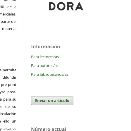
 URL de la
merciales;
 partir del
 material
Información
Para lectores/as
Para autores/as
Se permite
Para bibliotecarios/as
difundir
pre-print
y/o post-
da para su
Enviar un artículo
es de su
irculación
 ello un
y alcance
Número actual