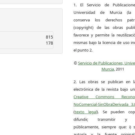
1. El Servicio de Publicacion
Universidad de Murcia (la ed
conserva los derechos patri
(copyright) de las obras publ
favorece y permite la reutilizac
815
mismas bajo la licencia de uso i
178
el punto 2.
©
Servicio de Publicaciones, Univ
Murcia
, 2011
2. Las obras se publican en l
electrónica de la revista bajo un
Creative Commons Reconoci
NoComercial-SinObraDerivada 3
(
texto legal
). Se pueden copia
difundir, transmitir y 
públicamente, siempre que: i) s
autoría y la fuente origin