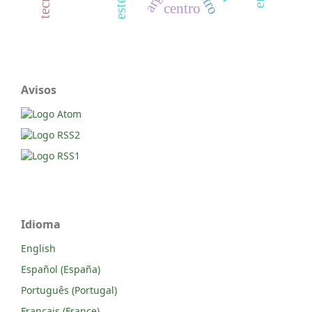
astro
centro
Avisos
Idioma
English
Español (España)
Português (Portugal)
Français (France)