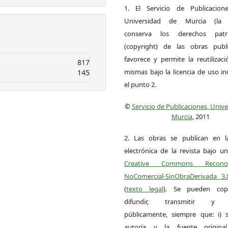
1. El Servicio de Publicacion
Universidad de Murcia (la ed
conserva los derechos patri
(copyright) de las obras publ
favorece y permite la reutilizac
817
mismas bajo la licencia de uso i
145
el punto 2.
©
Servicio de Publicaciones, Univ
Murcia
, 2011
2. Las obras se publican en l
electrónica de la revista bajo un
Creative Commons Reconoci
NoComercial-SinObraDerivada 3
(
texto legal
). Se pueden copia
difundir, transmitir y 
públicamente, siempre que: i) s
autoría y la fuente origin