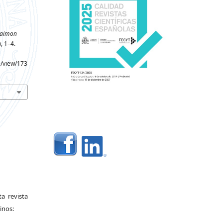
aimon
), 1–4.
e/view/173
a revista
inos: