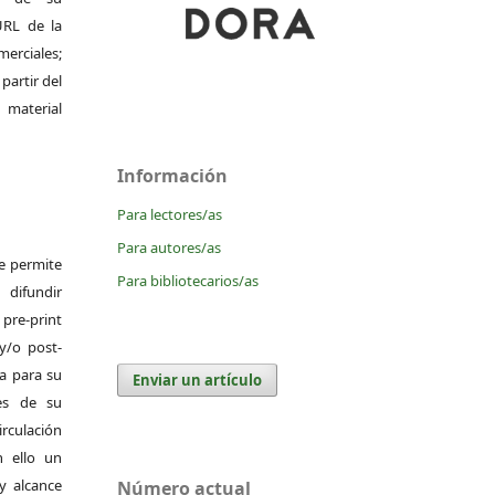
 URL de la
merciales;
 partir del
 material
Información
Para lectores/as
Para autores/as
Se permite
Para bibliotecarios/as
difundir
pre-print
y/o post-
da para su
Enviar un artículo
es de su
irculación
 ello un
y alcance
Número actual