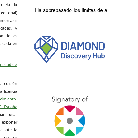
es de la
itorial)
moniales
icadas, y
ión de las
ndicada en
ersidad de
a edición
a licencia
miento-
.0 España
r, usar,
exponer
e cite la
al de su